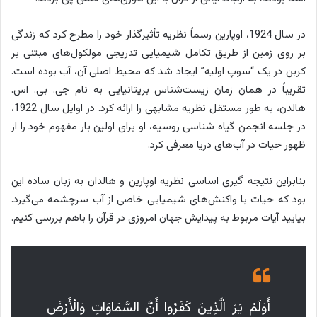
در سال 1924، اوپارین رسماً نظریه تأثیرگذار خود را مطرح کرد که زندگی
بر روی زمین از طریق تکامل شیمیایی تدریجی مولکول‌های مبتنی بر
کربن در یک “سوپ اولیه” ایجاد شد که محیط اصلی آن، آب بوده است.
تقریباً در همان زمان زیست‌شناس بریتانیایی به نام جی. بی. اس.
هالدن، به طور مستقل نظریه مشابهی را ارائه کرد. در اوایل سال 1922،
در جلسه انجمن گیاه شناسی روسیه، او برای اولین بار مفهوم خود را از
ظهور حیات در آب‌های دریا معرفی کرد.
بنابراین نتیجه گیری اساسی نظریه اوپارین و هالدان به زبان ساده این
بود که حیات با واکنش‌های شیمیایی خاصی از آب سرچشمه می‌گیرد.
بیایید آیات مربوط به پیدایش جهان امروزی در قرآن را باهم بررسی کنیم.
أَوَلَمْ يَرَ الَّذِينَ كَفَرُوا أَنَّ السَّمَاوَاتِ وَالْأَرْضَ