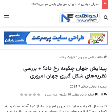
لیفت صورت بدون جراحی، با کانسیلر + بیوتی بلندر لیفت انجام بده
جستجو
منو
برای
خانه
/
علمی و جهان
/
فیزیک و فضا
پیدایش جهان چگونه رخ داد؟ + بررسی
نظریه‌های شکل گیری جهان امروزی
سعیده زنجانی
جولای 7, 2024
0
خواندن این مطلب 10 دقیقه زمان میبرد
تا به حال اندیشیده اید که جهان امروزی ما، از کجا آمده است و به
کجا می‌رود؟ از تئوری‌های پیدایش جهان امروزی چیزی می‌دانید؟ امروز