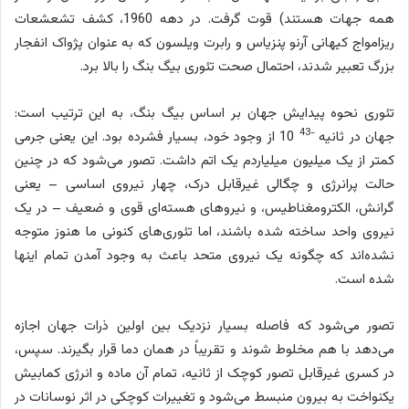
همه جهات هستند) قوت گرفت. در دهه 1960، کشف تشعشعات
ریزامواج کیهانی آرنو پنزیاس و رابرت ویلسون که به عنوان پژواک انفجار
بزرگ تعبیر شدند، احتمال صحت تئوری بیگ بنگ را بالا برد.
تئوری نحوه پیدایش جهان بر اساس بیگ بنگ، به این ترتیب است:
-43
جهان در ثانیه
10 از وجود خود، بسیار فشرده بود. این یعنی جرمی
کمتر از یک میلیون میلیاردم یک اتم داشت. تصور می‌شود که در چنین
حالت پرانرژی و چگالی غیرقابل درک، چهار نیروی اساسی – یعنی
گرانش، الکترومغناطیس، و نیروهای هسته‌ای قوی و ضعیف – در یک
نیروی واحد ساخته شده باشند، اما تئوری‌های کنونی ما هنوز متوجه
نشده‌اند که چگونه یک نیروی متحد باعث به وجود آمدن تمام اینها
شده است.
تصور می‌شود که فاصله بسیار نزدیک بین اولین ذرات جهان اجازه
می‌دهد با هم مخلوط شوند و تقریباً در همان دما قرار بگیرند. سپس،
در کسری غیرقابل تصور کوچک از ثانیه، تمام آن ماده و انرژی کمابیش
یکنواخت به بیرون منبسط می‌شود و تغییرات کوچکی در اثر نوسانات در