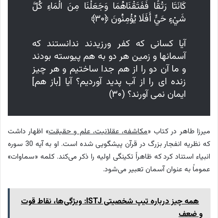
كَانَتَا رَتْقًا فَفَتَقْنَاهُمَا وَجَعَلْنَا مِنَ الْمَاءِ كُلَّ
شَيْءٍ حَيٍّ أَفَلَا يُؤْمِنُونَ ﴿۳۰﴾
آيا كسانى كه كفر ورزيدند ندانستند كه
آسمانها و زمين هر دو به هم پيوسته بودند
و ما آن دو را از هم جدا ساختيم و هر چيز
زنده‏ اى را از آب پديد آورديم؟ آيا [باز هم]
ايمان نمى ‏آورند؟ (۳۰)
میرزا طاهر در کتاب «
مکاشفه، عقلانیت، علم و حقیقت
» اظهار داشت
که نظریه انفجار بزرگ در قرآن پیشگویی شده است. او به آیه 30 سوره
انبیاء استناد کرد که ظاهراً تکینگی اولیه را ذکر می‌کند. کلمه «سماوات»
عموماً به عنوان آسمان تعبیر می‌شود.
همه چیز درباره تیپ شخصیتی ISTJ: ویژگی‌ها، نقاط قوت
و ضعف