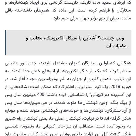
که ابرهای عظیم ماده تاریک، داربست گرانشی برای ایجاد کهکشان‌ها و
ستارگان را فراهم کرده است. این ماده که همچنان ناشناخته باقی
مانده، بیش از پنج برابر جهان مرئی جرم دارد.
ویپ چیست؟ آشنایی با سیگار الکترونیک، معایب و
مضرات آن
هنگامی که اولین ستارگان کیهان مشتعل شدند، چنان نور عظیمی
منتشر کردند که یک بار دیگر الکترون‌ها از اتم‌های خنثی جدا شدند. به
این ترتیب، فصلی کلیدی از جهان به نام یونیزاسیون مجدد آغاز شد. در
فوریه 2018، یک تیم استرالیایی اعلام کرد که ممکن است نشانه‌هایی از
این “سپیده دم کیهانی” را شناسایی کرده باشند. 400 میلیون سال پس
از بیگ بنگ، اولین کهکشان‌ها متولد شدند. در طی میلیاردها سال پس
از آن، ستارگان، کهکشان‌ها و خوشه‌های کهکشانی متولد شده و دوباره
شکل گرفته اند تا در نهایت، کهکشان اصلی ما، یعنی کهکشان راه شیری
به وجود آمده است. متعاقب آن نیز خانه کیهانی ما، منظومه شمسی
شکل گرفت. کل این فرایند با تئوری‌های زمین تخت گرایان مغایرت دارد