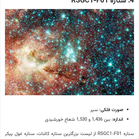
4. ستاره RSGC1-F01
صورت فلکی:
سپر
اندازه:
بین 1,436 و 1,530 شعاع خورشیدی
ستاره RSGC1-F01 از لیست بزرگترین ستاره کائنات، ستاره غول پیکر