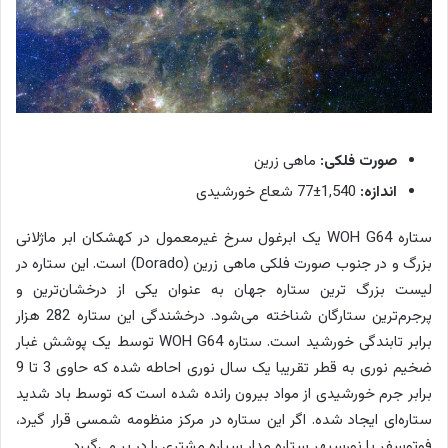
صورت فلکی:
ماهی زرین
اندازه:
1,540±77 شعاع خورشیدی
ستاره WOH G64 یک ابرغول سرخ غیرمعمول در کهشکان ابر ماژلانی
بزرگ و در جنوب صورت فلکی ماهی زرین (Dorado) است. این ستاره در
لیست بزرگ ترین ستاره جهان به عنوان یکی از درخشان‌ترین و
پرجرم‌ترین ستارگان شناخته می‌شود. درخشندگی این ستاره 282 هزار
برابر تابندگی خورشید است. ستاره WOH G64 توسط یک پوشش غبار
ضخیم نوری به قطر تقریبا یک سال نوری احاطه شده که حاوی 3 تا 9
برابر جرم خورشیدی از مواد بیرون رانده شده است که توسط باد شدید
ستاره‌ای ایجاد شده. اگر این ستاره در مرکز منظومه شمسی قرار گیرد،
فوتوسفر یا نورسپهر ستاره مدار سیاره مشتری را در بر می‌گیرد.