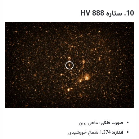
10. ستاره HV 888
صورت فلکی:
ماهی زرین
اندازه:
1,374 شعاع خورشیدی