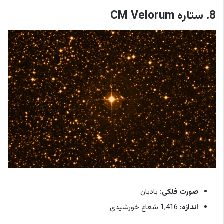
8. ستاره CM Velorum
صورت فلکی:
بادبان
اندازه:
1,416 شعاع خورشیدی