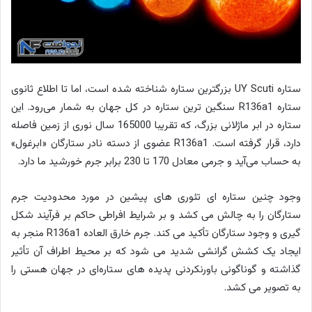
ستاره UY Scuti بزرگترین ستاره شناخته شده است، اما تا اطلاع ثانوی
ستاره R136a1 سنگین ترین ستاره در کل جهان به شمار می‌رود. این
ستاره در ابر ماژلانی بزرگ، که تقریبا 165000 سال نوری از زمین فاصله
دارد، قرار گرفته است. R136a1 عضوی از دسته نادر ستارگان «ابرغول»
به حساب می‌آید و جرمی معادل 170 تا 230 برابر جرم خورشید ما دارد.
وجود چنین ستاره ای تئوری های پیشین در مورد محدودیت جرم
ستارگان را به چالش می کشد و بر شرایط افراطی حاکم بر فرآیند شکل
گیری و وجود ستارگان تأکید می کند. جرم خارق العاده R136a1 منجر به
ایجاد یک کشش گرانشی شدید می شود که بر محیط اطراف آن تأثیر
گذاشته و گوناگونی باورنکردنی پدیده های ستاره‌ای در جهان هستی را
به تصویر می کشد.