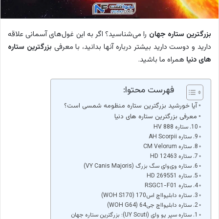
بزرگترین ستاره جهان
را می‌شناسید؟ اگر به این غول‌های آسمانی علاقه
دارید و دوست دارید بیشتر درباره آنها بدانید، با معرفی
بزرگترین ستاره
های دنیا
همراه ما باشید.
فهرست محتوا:
آیا خورشید بزرگترین ستاره منظومه شمسی است؟
معرفی بزرگترین ستاره های دنیا
10. ستاره HV 888
9. ستاره AH Scorpii
8. ستاره CM Velorum
7. ستاره HD 12463
6. ستاره وی‌وای سگ بزرگ (VY Canis Majoris)
5. ستاره HD 269551
4. ستاره RSGC1-F01
3. ستاره دابلیوااچ اس‌170 (WOH S170)
2. ستاره دابلیوااچ جی64 (WOH G64)
1. ستاره سپر یو وای (UY Scuti)؛ بزرگترین ستاره جهان