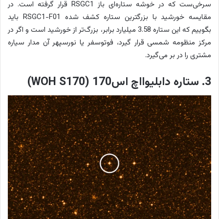
سرخی‌ست که در خوشه ستاره‌ای باز RSGC1 قرار گرفته است. در
مقایسه خورشید با بزرگترین ستاره کشف شده RSGC1-F01 باید
بگوییم که این ستاره 3.58 میلیارد برابر، بزرگ‌تر از خورشید است و اگر در
مرکز منظومه شمسی قرار گیرد، فوتوسفر یا نورسپهر آن مدار سیاره
مشتری را در بر می‌گیرد.
3. ستاره دابلیوااچ اس‌170 (WOH S170)