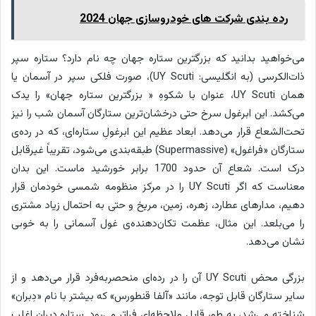
رده بندی شرکت های خودروسازی جهان 2024
می‌خواهید بدانید که بزرگترین ستاره جهان چه نام دارد؟ ستاره سپر
ذات‌الکرسی (به انگلیسی: UY Scuti)، صورت فلکی سپر در آسمان یا
همان UY Scuti، عنوان با شکوهِ « بزرگترین ستاره جهان» را یدک
می‌کشد. این ابرغول سرخ حتی درخشان‌ترین ستارگان آسمان شب را نیز
تحت‌الشعاع قرار می‌دهد. ابعاد عظیم این ابرغولِ ستاره‌ای، که در رده‌ی
ستارگان «فراغول» (Supermassive) طبقه‌بندی می‌شود، تقریباً غیرقابل
درک است. شعاع آن حدود 1700 برابر خورشید ماست. این بدان
معناست که اگر UY Scuti را در مرکز منظومه شمسی خودمان قرار
دهیم، مدارهای عطارد، زهره، زمین، مریخ و حتی به احتمال زیاد مشتری
را می‌بلعد. این مثال، عظمت تکان‌دهنده‌ی غول آسمانی را به خوبی
نشان می‌دهد.
بزرگی محض UY Scuti آن را در رده‌ای منحصربه‌فرد قرار می‌دهد و از
سایر ستارگان قابل توجه، مانند «آلفا قنطورس» که بیشتر با نام «دِبران»
شناخته می‌شد، به طور قابل ملاحظه‌ای فراتر می‌رود. ستاره دبِران اغلب