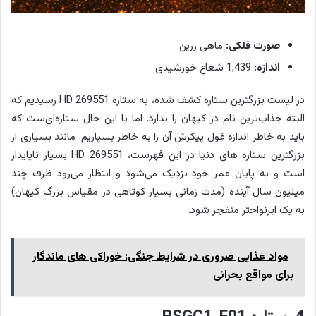
صورت فلکی:
ماهی زرین
اندازه:
1,439 شعاع خورشیدی
در لیست بزرگترین ستاره کشف شده، به ستاره HD 269551 رسیدیم که
البته جذاب‌ترین نام در کیهان را ندارد. اما با این حال ستاره‌ای‌ست که
باید به خاطر اندازه غول پیکرش آن را به خاطر بسپاریم. مانند بسیاری از
بزرگترین ستاره های دنیا در این فهرست، HD 269551 بسیار ناپایدار
است و به پایان عمر خود نزدیک می‌شود و انتظار می‌رود ظرف چند
میلیون سال آینده (مدت زمانی بسیار کوتاهی در مقیاس بزرگ کیهان)
به یک ابرنواختر منفجر شود.
مواد غذایی ضروری در شرایط جنگی: خوراکی های ماندگار
برای مواقع بحرانی