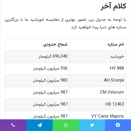
کلام آخر
با توجه به جدول زیر، تصور بهتری از مقایسه خورشید ما با بزرگترین
ستاره های دنیا پیدا خواهید کرد.
نام ستاره
شعاع حدودی
خورشید
696,340 کیلومتر
HV 888
956 میلیون کیلومتر
AH Scorpii
983 میلیون کیلومتر
CM Velorum
987 میلیون کیلومتر
HD 12463
987 میلیون کیلومتر
VY Canis Majoris
987 میلیون کیلومتر
HD 269551
1.001 میلیارد کیلومتر
یس بوک
توییتر
واتس آپ
تلگرام
وایبر