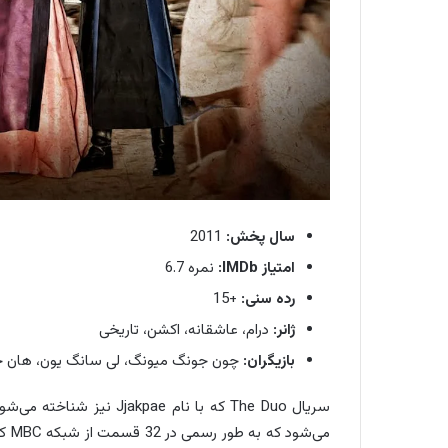
سال پخش:
2011
امتیاز IMDb:
نمره 6.7
رده سنی:
+15
ژانر:
درام، عاشقانه، اکشن، تاریخی
بازیگران:
چون جونگ میونگ، لی سانگ یون، هان 
سریال The Duo که با نام 
می‌