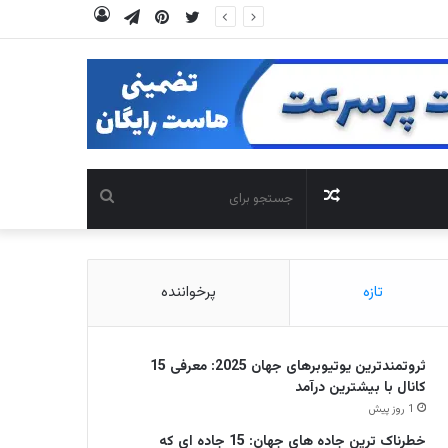
توییتر
‫پین‌ترست
تلگرام
ورود
نوشته
جستجو
تصادفی
برای
تازه
پرخواننده
ثروتمندترین یوتیوبرهای جهان 2025: معرفی 15
کانال با بیشترین درآمد
1 روز پیش
خطرناک ترین جاده های جهان: 15 جاده ای که