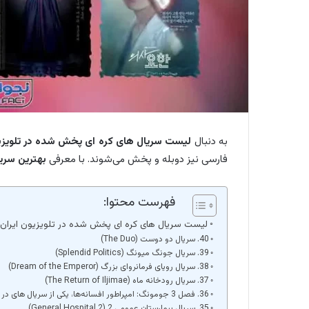
به دنبال
لیست سریال های کره ای پخش شده در تلویزیو
فارسی نیز دوبله و پخش می‌شوند. با معرفی
بهترین سری
فهرست محتوا:
لیست سریال های کره ای پخش شده در تلویزیون ایران
40. سریال دو دوست (The Duo)
39. سریال جونگ میونگ (Splendid Politics)
38. سریال رویای فرمانروای بزرگ (Dream of the Emperor)
37. سریال رودخانه ماه (The Return of Iljimae)
36. فصل 3 جومونگ: امپراطور افسانه‌ها، یکی از سریال های در حال پخش کره ای
35. سریال بیمارستان عمومی 2 (General Hospital 2)