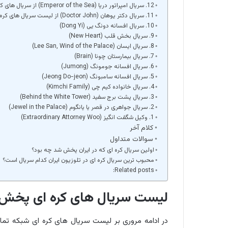
12. سریال امپراتور دریا (Emperor of the Sea) از سریال های کره ای شبکه سه
11. سریال دکتر یوهان (Doctor John) از لیست سریال های کره ای پخش شده در ایران
10. سریال افسانه دونگ یی (Dong Yi)
9. سریال بخش قلب (New Heart)
8. سریال ایسان (Lee San, Wind of the Palace)
7. سریال بیمارستان چونا (Brain)
6. سریال افسانه جومونگ (Jumong)
5. سریال افسانه سامبونگ (Jeong Do-jeon)
4. سریال خانواده کیم چی (Kimchi Family)
3. سریال پشت برج سفید (Behind the White Tower)
2. سریال جواهری در قصر یا یانگوم (Jewel in the Palace)
1. وکیل شگفت انگیز (Extraordinary Attorney Woo)
کلام آخر
سوالات متداول
اولین سریال کره ای که در ایران پخش شد چه بود؟
محبوب ترین سریال کره ای در تلوزیون ایران کدام سریال است؟
Related posts:
لیست سریال های کره ای پخش شد
در ادامه مروری بر لیست سریال های کره ای شبکه تماش