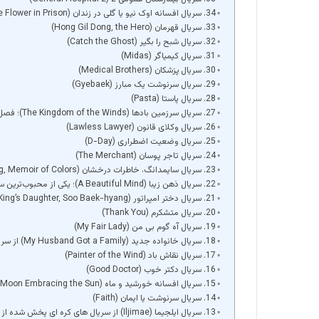
34. سریال افسانه اوک نیو یا گلی در زندان (The Flower in Prison)
33. سریال قهرمان (Hong Gil Dong, the Hero)
32. سریال شبح را بگیر (Catch the Ghost)
31. سریال کیمیاگر (Midas)
30. سریال پزشکان (Medical Brothers)
29. سریال سرنوشت یک مبارز (Gyebaek)
28. سریال پاستا (Pasta)
27. سریال سرزمین بادها (The Kingdom of the Winds)؛ فصل دوم جومونگ و یکی از بهترین سریال های کره ای در تلوزیون ایران
26. سریال وکلای قانون (Lawless Lawyer)
25. سریال وضعیت اضطراری (D-Day)
24. سریال تاجر پوسان (The Merchant)
23. سریال سایمدانگ، خاطرات درخشان (Saimdang, Memoir of Colors)
22. سریال ذهن زیبا (A Beautiful Mind)؛ یکی از محبوب‌ترین سریال های کره ای صدا و سیما
21. سریال دختر امپراتور (The King’s Daughter, Soo Baek-hyang)
20. سریال متشکرم (Thank You)
19. سریال آه گوم بی من (My Fair Lady)
18. سریال خانواده جدید (My Husband Got a Family) از سریال های کره ای که از تلویزیون ایران پخش شده
17. سریال نقاش باد (Painter of the Wind)
16. سریال دکتر خوب (Good Doctor)
15. سریال افسانه خورشید و ماه (Moon Embracing the Sun)
14. سریال سرنوشت یا ایمان (Faith)
13. سریال ایلجیما (Iljimae) از سریال های کره ای پخش شده از صدا و سیما