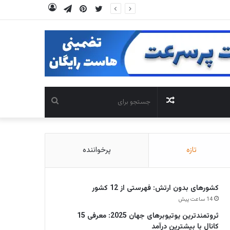
توییتر
‫پین‌ترست
تلگرام
ورود
نوشته
جستجو
تصادفی
برای
تازه
پرخواننده
کشورهای بدون ارتش: فهرستی از 12 کشور
14 ساعت پیش
ثروتمندترین یوتیوبرهای جهان 2025: معرفی 15
کانال با بیشترین درآمد