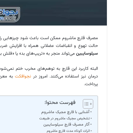
مصرف قارچ ماشروم ممکن است باعث شود چیزهایی را ببی
حالت تهوع و انقباضات عضلانی همراه با افزایش ضربا
سیلوسایبین
می‌تواند منجر به «تریپ‌های بد» یا «فلش 
البته کاربرد این قارچ به توهم‌های مخرب ختم نمی‌شود. 
درمان نیز استفاده می‌کنند. امروز در
نجوافکت
به معرف
پرداخت.
فهرست محتوا:
آشنایی با قارچ مجیک ماشروم
تشخیص مجیک ماشروم در طبیعت
آثار مصرف قارچ سیلوسایبین
اثرات کوتاه مدت قارچ ماشروم