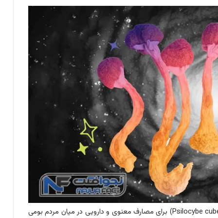
هزاران سال است که مجیک ماشروم (با نام علمی Psilocybe cubensis) برای مصارف معنوی و دارویی در میان مردم بومی