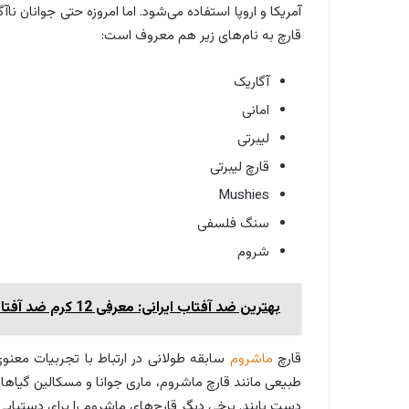
آمریکا و اروپا استفاده می‌شود. اما امروزه حتی جوانان ناآ
قارچ به نام‌های زیر هم معروف است:
آگاریک
امانی
لیبرتی
قارچ لیبرتی
Mushies
سنگ‌ فلسفی
شروم
بهترین ضد آفتاب ایرانی: معرفی 12 کرم ضد آفتاب ساخت داخل
قارچ
ماشروم
سابقه طولانی در ارتباط با تجربیات معنوی
طبیعی مانند قارچ ماشروم، ماری جوانا و مسکالین گیاهان
دست یابند. برخی دیگر قارچ‌های ماشروم را برای دستیا