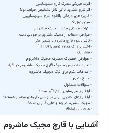
اثرات فیزیکی مصرف قارچ سیلوسایبین
اثر قارچ ماشروم تا کی قابل تشخیص خواهد بود؟
کاربردهای درمانی بالقوه قارچ سیلوسایبین
میکرودوزینگ
اثرات طولانی مدت مجیک ماشروم
عوارض استفاده از مجیک ماشروم در طولانی مدت
تاثیر بالقوه قارچ ماشروم بر شیمی مغز
اختلال ادراک مداوم توهم زا (HPPD)
فلش بک
عوارض خطرناک مصرف مجیک ماشروم
نحوه تشخیص مصرف قارچ مجیک ماشروم در افراد
اقدامات لازم برای ترک مجیک ماشروم
جمع بندی
سؤالات متداول
آیا قارچ سیلوسایبین اعتیادآور است؟
آیا قارچ‌های جادویی ایمن تر از سایر داروهای توهم زا هستند؟
مجیک ماشروم در چه جاهایی قانونی است؟
Related posts:
آشنایی با قارچ مجیک ماشروم