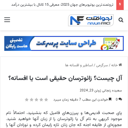
خطرناک ترین جاده های جهان: 15 جاده ای که رانندگی در آنها جنون محض است
جستجو
منو
برای
خانه
/
سرگرمی
/
اساطیر و افسانه ها
آل چیست؟ زائوترسان حقیقی است یا افسانه؟
سعیده زنجانی
ژوئن 23, 2024
0
خواندن این مطلب 7 دقیقه زمان میبرد
پای صحبت قدیمی‌ها و پیرزن‌های فامیل که بنشینید، احتمالاً نام
موجود کریهی به نام آل یا زائوترسان را از زبان آنها خواهید شنید.
عجوزه‌ای از طایفه اجنه که جان زنان تازه زایمان کرده و نوزادان آنها را