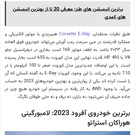
برترین انیمیشن های طنز: معرفی 20 تا از بهترین انیمیشن
های کمدی
طبق نظرات منتقدان،
Corvette E-Ray
هیبریدی با موتور الکتریکی و
عملکرد قدرتمند در عین سرعت رعب آورش می‌تواند خودروی فوق العاده
سال ۲۰۲۳ باشد. به لطف موتور 160 اسب بخاری در دیفرانسیل جلو
V8 با 495 HP، قدرت نهایی این مدل کوروت به 655 اسب بخار رسیده
است. با این اوصاف، جدیدترین مدل کوروت صفر تا 100 کیلومتر را در
7.10 ثانیه پر می‌کند. با این وجود، کوروت E-Ray به گفته کسانی که آن
را تست کرده اند یکی از روان‌ترین و بهترین خودروهای 2023 به حساب
می‌آید. با وجود AWD به کار رفته در سیستم این خودرو هیچ چیز در
جاده حریف آن نمی‌شود: نه باران، نه برف و نه حتی طوفان تگرگ.
برترین خودروی آفرود 2023: لامبورگینی
هوراکان استراتو