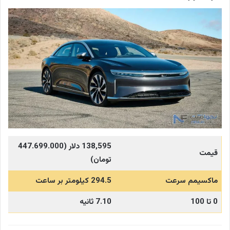
138,595 دلار (447.699.000
قیمت
تومان)
ماکسیمم سرعت
294.5 کیلومتر بر ساعت
0 تا 100
7.10 ثانیه