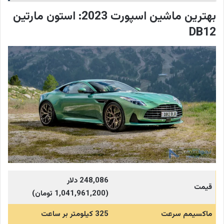
بهترین ماشین اسپورت 2023: استون مارتین
DB12
248,086
دلار
قیمت
(1,041,961,200 تومان)
ماکسیمم سرعت
325 کیلومتر بر ساعت