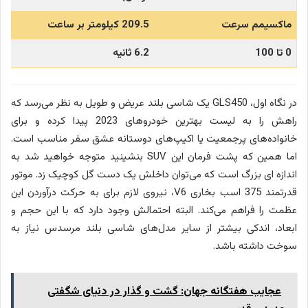
ماکسیمم سرعت
209.5 کیلومتر بر ساعت
0 تا 100
6.2 ثانیه
در نگاه اول، GLS450 یک شاسی بلند عریض و طویل به نظر می‌رسد که
راهش را به لیست بهترین خودروهای 2023 پیدا کرده و برای
خانواده‌های پرجمعیت یا اکیپ‌های دوستانه عشق سفر مناسب است.
اما همین که پشت فرمان این SUV بنشینید متوجه خواهید شد به
اندازه ای بزرگ است که می‌توان داخلش یک دست گل کوچیک زد. موتور
قدرتمند 375 اسب بخاری V6، نیروی لازم برای به حرکت درآوردن این
عظمت را فراهم می‌کند. البته احتمالش وجود دارد که با این حجم و
ابعاد، اندکی بیشتر از سایر مدل‌های شاسی بلند مرسدس نیاز به
سوخت داشته باشد.
عجایب هفتگانه جهان: گشت و گذار در دنیای شگفتی‌