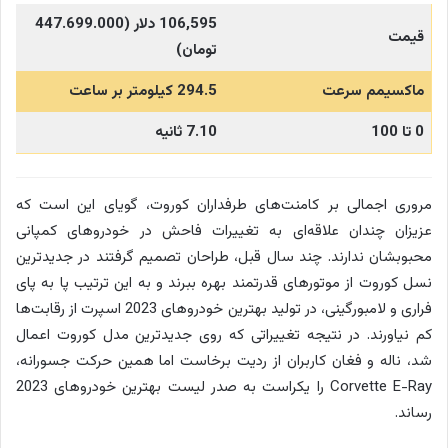
106,595 دلار (447.699.000
قیمت
تومان)
ماکسیمم سرعت
294.5 کیلومتر بر ساعت
0 تا 100
7.10 ثانیه
مروری اجمالی بر کامنت‌های طرفداران کوروت، گویای این است که
عزیزان چندان علاقه‌ای به تغییرات فاحش در خودروهای کمپانی
محبوبشان ندارند. چند سال قبل، طراحان تصمیم گرفتند در جدیدترین
نسل کوروت از موتورهای قدرتمند بهره ببرند و به این ترتیب پا به پای
فراری و لامبورگینی، در تولید بهترین خودروهای 2023 اسپرت از رقابت‌ها
کم نیاورند. در نتیجه تغییراتی که روی جدیدترین مدل کوروت اعمال
شد، ناله و فغان کاربران از ردیت برخاست اما همین حرکت جسورانه،
Corvette E-Ray را یکراست به صدر لیست بهترین خودروهای 2023
رساند.