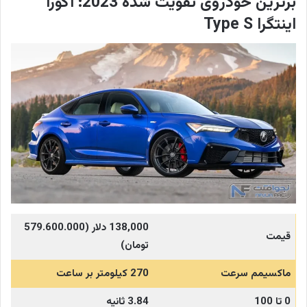
برترین خودروی تقویت شده 2023: آکورا
اینتگرا Type S
138,000
دلار (579.600.000
قیمت
تومان)
ماکسیمم سرعت
270 کیلومتر بر ساعت
0 تا 100
3.84 ثانیه