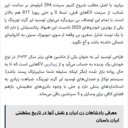
بیایید با اصل مطلب شروع کنیم: سرعت 294 کیلومتر بر ساعت. این
شتاب، از سرعت EVهای قبلی، تسلا S و حتی ریویا R1T هم بالاتر
است. با تمام این اوصاف، بی بروبرگرد می‌توان لوسید ایر گرند تورینگ را
یکی از بهترین خودروهای 2023 دانست. این هیولا، پتانسیلش را دارد که
با یک نوبت شارژ، سفری بی وقفه از سوی نیویورک سیتی به کارولینای
شمالی داشته باشد و آخ نگوید.
طراحی لوسید ایر به عنوان یکی از ماشین های برتر سال ۲۰۲۳، در نوع
خودش یک پدیده به حساب می‌آید و از
زیباترین
EVهایی است که تا به
حال روانه بازار شده (مگر اینکه سلیقه شما سایبرتراک پسند باشد).
سیستم توکار و صندلی‌های لوسید ایر گرند تورینگ، شباهت زیادی به
استانداردهای بنتلی دارد و حتی با وجود باتری‌های عظیمش، بازهم
فضای کافی برای وسایل و 5 سرنشین باقی می‌ماند.
معرفی پادشاهان زن ایران و نقش آنها در تاریخ سلطنتی
ایران باستان