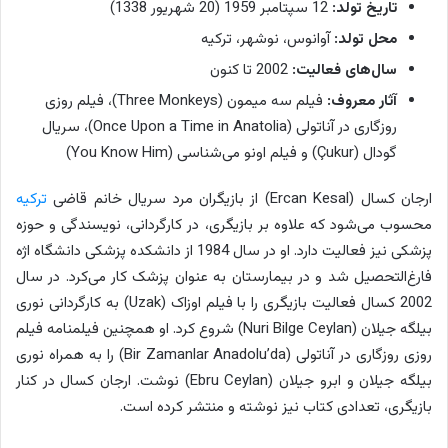
تاریخ تولد:
12 سپتامبر 1959 (20 شهریور 1338)
محل تولد:
آوانوس، نوشهر، ترکیه
سال‌های فعالیت:
2002 تا کنون
آثار معروف:
فیلم سه میمون (Three Monkeys)، فیلم روزی
روزگاری در آناتولی (Once Upon a Time in Anatolia)، سریال
گودال (Çukur) و فیلم اونو می‌شناسی (You Know Him)
ارجان کسال (Ercan Kesal) از بازیگران مرد سریال خانم قاضی
ترکیه
محسوب می‌شود که علاوه بر بازیگری، در کارگردانی، نویسندگی و حوزه
پزشکی نیز فعالیت دارد. او در سال 1984 از دانشکده پزشکی دانشگاه اژه
فارغ‌التحصیل شد و در بیمارستان به عنوان پزشک کار می‌کرد. در سال
2002 کسال فعالیت بازیگری را با فیلم اوزاک (Uzak) به کارگردانی نوری
بیلگه جیلان (Nuri Bilge Ceylan) شروع کرد. او همچنین فیلمنامه فیلم
روزی روزگاری در آناتولی (Bir Zamanlar Anadolu’da) را به همراه نوری
بیلگه جیلان و ابرو جیلان (Ebru Ceylan) نوشت. ارجان کسال در کنار
بازیگری، تعدادی کتاب نیز نوشته و منتشر کرده است.