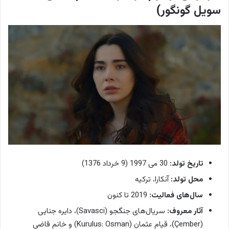
سویل گونگور)
تاریخ تولد:
30 می 1997 (9 خرداد 1376)
محل تولد:
آنکارا، ترکیه
سال‌های فعالیت:
2019 تا کنون
آثار معروف:
سریال‌های جنگجو (Savasci)، دایره جنایی
(Çember)، قیام عثمان (Kurulus: Osman) و خانم قاضی