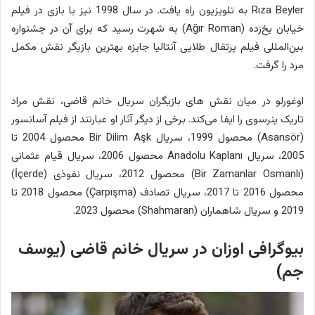
Rıza Beyler به تلویزیون راه یافت. در سال 1998 نیز با بازی در فیلم
خیابان یخ‌زده (Ağır Roman) به شهرت رسید که برای آن در جشنواره
بین‌المللی فیلم پرتقال طلایی آنتالیا جایزه بهترین بازیگر نقش مکمل
مرد را گرفت.
اوغورلو در میان نقش‌ های بازیگران سریال خانم قاضی، نقش مراد
تاریک ینرسوی را ایفا می‌کند. برخی از دیگر آثار او عبارتند از فیلم آسانسور
(Asansör) محصول 1999، سریال Bir Dilim Aşk محصول 2004 تا
2005، سریال Anadolu Kaplanı محصول 2006، سریال قیام عثمانی
(Bir Zamanlar Osmanlı) محصول 2012، سریال نفوذی (İçerde)
محصول 2016 تا 2017، سریال تصادف (Çarpışma) محصول 2018 تا
2019 و سریال شاهماران (Shahmaran) محصول 2023.
بیوگرافی اوزان در سریال خانم قاضی (یوسف
جم)