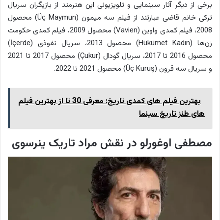
برخی از دیگر آثار سینمایی و تلویزیونی این هنرمند از بازیگران سریال
ترکی خانم قاضی عبارتند از فیلم سه میمون (Üç Maymun) محصول
2008، فیلم کمدی واوین (Vavien) محصول 2009، فیلم کمدی حکومت
زن‌ها (Hükümet Kadın) محصول 2013، سریال نفوذی (İçerde)
محصول 2016 تا 2017، سریال گودال (Çukur) محصول 2017 تا 2021
و سریال سه قرون (Üç Kuruş) محصول 2021 تا 2022.
بهترین فیلم های کمدی تاریخ: معرفی 30 تا از بهترین فیلم
های طنز تاریخ سینما
مصطفی اوغورلو در نقش مراد تاریک ینرسوی