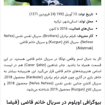
تاریخ تولد:
13 آوریل 1992 (24 فروردین 1371)
محل تولد:
اسکی‌شهر، ترکیه
سال‌های فعالیت:
2016 تا کنون
آثار معروف:
فیلم برادران (Brothers)، سریال نفس نفس (Nefes
Nefese)، سریال کلاغ (Kuzgun) و سریال خانم قاضی
(Aldatmak)
اگر به دنبال اسم واقعی تولگا در سریال خانم قاضی هستید، در این
قسمت همراه ما باشید. جانر شاهین (Caner Şahin) هم در لیست
اسامی هنرپیشه‌های خانم قاضی قرار می‌گیرد. این هنرپیشه بیشتر به
خاطر بازی در آثاری چون فیلم درام برادران (Kardesler) محصول 2018،
سریال اکشن جنایی نفس نفس (Nefes Nefese) محصول 2018 و
سریال کلاغ (Kuzgun) محصول 2019 شناخته می‌شود.
بیوگرافی اویلوم در سریال خانم قاضی (فیضا