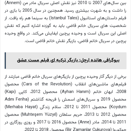
بین سال‌های 2007 تا 2010 نیز نقش اصلی سریال مادر من (Annem)
را داشت و به شهرت بیشتری رسید. همچنین در سال 2005 با بازی در
فیلم داستان‌های استانبول (Istanbul Tales) به سینما هم راه یافت. از
شخصیت های سریال خانم قاضی باید به گوزده اشاره کنیم که نقش
اصلی این سریال است و وحیده پرچین ایفایش می‌کند. در واقع وحیده
پرچین در سریال خانم قاضی، بازیگر نقش خانم قاضی است.
بیوگرافی هانده ارچل: بازیگر ترکیه ای فیلم مست عشق
برخی از دیگر آثار وحیده پرچین از بازیگرهای سریال خانم قاضی عبارتند از
فیلم‌های ماشین‌های انقلاب (Cars of the Revolution) محصول
2008، ایهان خانم (Ayhan Hanım) محصول 2012، کاپی (Kapı)
محصول 2019 و سریال‌های اسمش را فریحه گذاشتم (Adını Feriha
Koydum) محصول 2011 تا 2012، سلام زندگی (Merhaba Hayat)
محصول 2012 تا 2013، حریم سلطان (Muhteşem Yüzyıl) محصول
2011 تا 2014، مادر (Anne) محصول 2016 تا 2017 و روزی روزگاری در
چوکوروا (Bir Zamanlar Çukurova) محصول 2018 تا 2022.