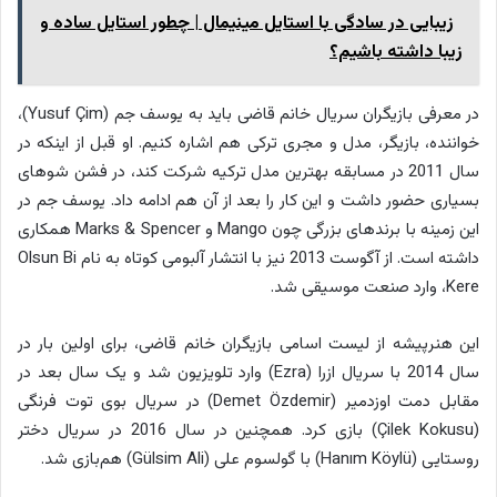
زیبایی در سادگی با استایل مینیمال | چطور استایل ساده و
زیبا داشته باشیم؟
در معرفی بازیگران سریال خانم قاضی باید به یوسف جم (Yusuf Çim)،
خواننده، بازیگر، مدل و مجری ترکی هم اشاره کنیم. او قبل از اینکه در
سال 2011 در مسابقه بهترین مدل ترکیه شرکت کند، در فشن شوهای
بسیاری حضور داشت و این کار را بعد از آن هم ادامه داد. یوسف جم در
این زمینه با برندهای بزرگی چون Mango و Marks & Spencer همکاری
داشته است. از آگوست 2013 نیز با انتشار آلبومی کوتاه به نام Olsun Bi
Kere، وارد صنعت موسیقی شد.
این هنرپیشه از لیست اسامی بازیگران خانم قاضی، برای اولین بار در
سال 2014 با سریال ازرا (Ezra) وارد تلویزیون شد و یک سال بعد در
مقابل دمت اوزدمیر (Demet Özdemir) در سریال بوی توت فرنگی
(Çilek Kokusu) بازی کرد. همچنین در سال 2016 در سریال دختر
روستایی (Hanım Köylü) با گولسوم علی (Gülsim Ali) هم‌بازی شد.