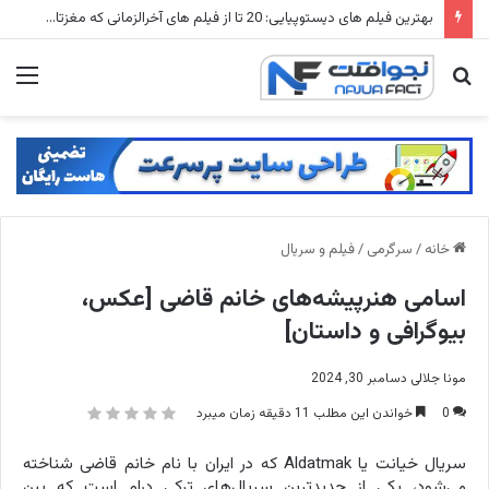
شهرهای متروکه جهان: ۱۵ شهر ارواح که زمانی میلیون ها نفر در آنها زندگی می کردند
جستجو
منو
برای
خانه
/
سرگرمی
/
فیلم و سریال
اسامی هنرپیشه‌های خانم قاضی [عکس،
بیوگرافی و داستان]
مونا جلالی
دسامبر 30, 2024
0
خواندن این مطلب 11 دقیقه زمان میبرد
سریال خیانت یا Aldatmak که در ایران با نام خانم قاضی شناخته
می‌شود، یکی از جدیدترین سریال‌های ترکی درام است که بین