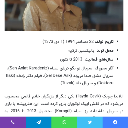
تاریخ تولد:
22 دسامبر 1994 (1 دی 1373)
محل تولد:
بالیکسیر، ترکیه
سال‌های فعالیت:
2013 تا کنون
آثار معروف:
سریال تو بگو دریای سیاه (Sen Anlat Karadeniz)،
سریال عشق صدا می‌زند (Gel Dese Ask)، فیلم دکتر رابطه (Iliski
Doktoru) و سریال تله (Tuzak)
ایلایدا چویک (Ilayda Çevik) یکی دیگر از بازیگران خانم قاضی محسوب
می‌شود که در نقش ایپک اوکویان بازی کرده است. این هنرپیشه با بازی
در سریال عاشقانه رز سیاه (Karagül) محصول 2013 تا 2016 به
شهرت رسید و از آن زمان تا کنون در آثار متنوعی بازی کرده است.