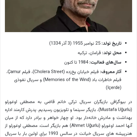
تاریخ تولد:
25 نوامبر 1955 (3 آذر 1334)
محل تولد:
قرامان، ترکیه
سال‌های فعالیت:
1984 تا کنون
آثار معروف:
فیلم‌ خیابان یخ‌زده (Cholera Street)، فیلم Çamur،
فیلم خاطرات باد (Memories of the Wind) و سریال نفوذی
(Içerde)
در بیوگرافی بازیگران سریال ترکی خانم قاضی به مصطفی اوغورلو
(Mustafa Uğurlu)، بازیگر سینما و تلویزیون رسیدیم. پدرش کارمند اداره
بهداشت و مادرش خانه‌دار بود. او چهار خواهر و برادر دارد که از میان
آنها احمد اوغورلو (Ahmet Uğurlu) هم بازیگر است. مصطفی اوغورلو از
هنرپیشه های سریال خیانت در سالس 1993 برای اولین بار با سریال