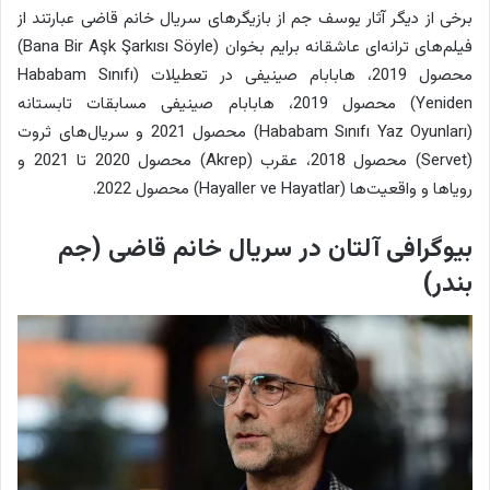
برخی از دیگر آثار یوسف جم از بازیگرهای سریال خانم قاضی عبارتند از
فیلم‌های ترانه‌ای عاشقانه برایم بخوان (Bana Bir Aşk Şarkısı Söyle)
محصول 2019، هابابام صینیفی در تعطیلات (Hababam Sınıfı
Yeniden) محصول 2019، هابابام صینیفی مسابقات تابستانه
(Hababam Sınıfı Yaz Oyunları) محصول 2021 و سریال‌های ثروت
(Servet) محصول 2018، عقرب (Akrep) محصول 2020 تا 2021 و
رویاها و واقعیت‌ها (Hayaller ve Hayatlar) محصول 2022.
بیوگرافی آلتان در سریال خانم قاضی (جم
بندر)