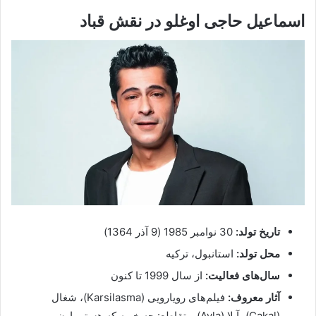
اسماعیل حاجی اوغلو در نقش قباد
تاریخ تولد:
30 نوامبر 1985 (9 آذر 1364)
محل تولد:
استانبول، ترکیه
سال‌های فعالیت:
از سال 1999 تا کنون
آثار معروف:
فیلم‌های رویارویی (Karsilasma)، شغال
(Çakal)، آیلا (Ayla) و تقاطع: چه خوبه که هستی ارن