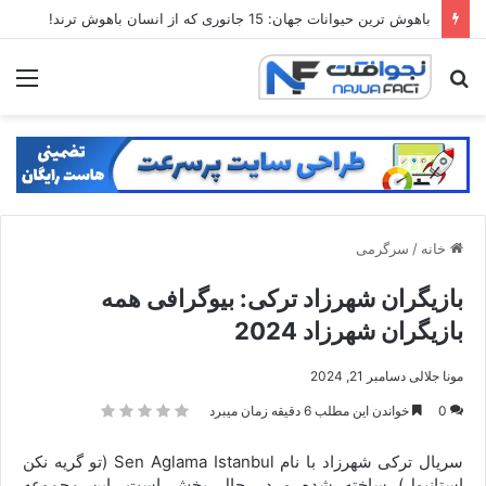
بهترین فیلم های دیستوپیایی: 20 تا از فیلم های آخرالزمانی که مغزتان را منفجر می کنند
جستجو
منو
برای
خانه
/
سرگرمی
بازیگران شهرزاد ترکی: بیوگرافی همه
بازیگران شهرزاد 2024
مونا جلالی
دسامبر 21, 2024
0
خواندن این مطلب 6 دقیقه زمان میبرد
سریال ترکی شهرزاد با نام Sen Aglama Istanbul (تو گریه نکن
استانبول) ساخته شده و در حال پخش است. این مجموعه