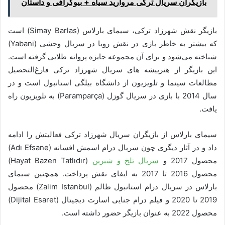
بازیگران سریال ترکی مروارید سیاه + بیوگرافی و داستان
بازیگر نقش شهرزاد ترکی، سیمای بارلاس (Simay Barlas) است
که بیشتر به خاطر بازی در نقش رویا در سریال وحشی (Yabani)
شناخته می‌شود و برای آن مجموعه جایزه پروانه طلایی گرفته است.
این بازیگر از هنرپیشه های سریال شهرزاد ترکی فارغ‌التحصیل
مطالعات سینما و تلویزیون از دانشگاه بیلگی استانبول است و در
سال 2014 با بازی در سریال گوزل (Paramparça) به تلویزیون راه
یافت.
سیمای بارلاس از بازیگران سریال شهرزاد ترکی فعالیتش را ادامه
داد و در آثار دیگری چون سریال درام اسمش افسانه (Adı Efsane)
محصول 2017 و
سریال تلخ و شیرین
(Hayat Bazen Tatlıdır)
محصول 2016 تا 2017 به ایفای نقش پرداخت. همچنین سیمای
بارلاس در سریال درام استانبول ظالم (Zalim Istanbul) محصول
2019 تا 2020 و فیلم درام جنایی اسارت دیجیتال (Dijital Esaret)
محصول 2022 به عنوان بازیگر حضور داشته است.