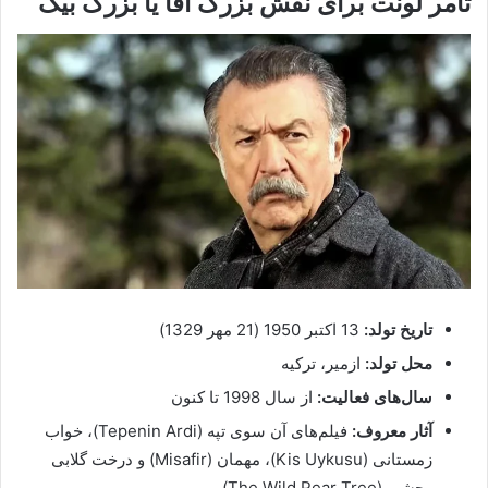
تامر لونت برای نقش بزرگ آقا یا بزرگ بیگ
تاریخ تولد:
13 اکتبر 1950 (21 مهر 1329)
محل تولد:
ازمیر، ترکیه
سال‌های فعالیت:
از سال 1998 تا کنون
آثار معروف:
فیلم‌های آن سوی تپه (Tepenin Ardi)، خواب
زمستانی (Kis Uykusu)، مهمان (Misafir) و درخت گلابی
وحشی (The Wild Pear Tree)