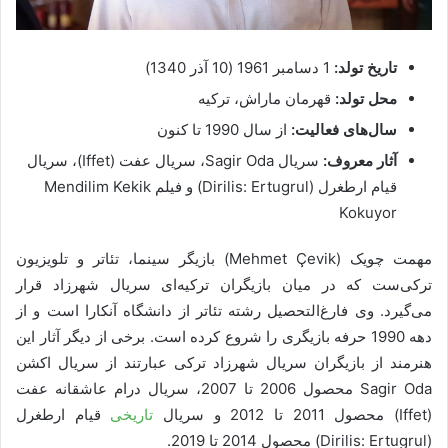
تاریخ تولد:
1 دسامبر 1961 (10 آذر 1340)
محل تولد:
قهرمان ماراش، ترکیه
سال‌های فعالیت:
از سال 1990 تا کنون
آثار معروف:
سریال Sagir Oda، سریال عفت (Iffet)، سریال
قیام ارطغرل (Dirilis: Ertugrul) و فیلم Mendilim Kekik
Kokuyor
مهمت چویک (Mehmet Çevik) بازیگر سینما، تئاتر و تلویزیون
ترکی‌ست که در میان بازیگران ترکیه‌ای سریال شهرزاد قرار
می‌گیرد. وی فارغ‌التحصیل رشته تئاتر از دانشگاه آنکارا است و از
دهه 1990 حرفه بازیگری را شروع کرده است. برخی از دیگر آثار این
هنرمند از بازیگران سریال شهرزاد ترکی عبارتند از سریال اکشن
Sagir Oda محصول 2006 تا 2007، سریال درام عاشقانه عفت
(Iffet) محصول 2011 تا 2012 و سریال
تاریخی
قیام ارطغرل
(Dirilis: Ertugrul) محصول 2014 تا 2019.