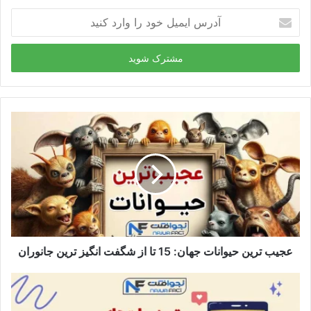
آ
د
ر
س
ا
ی
م
ی
ل
خ
و
د
ر
ا
و
ا
ر
عجیب ترین حیوانات جهان: 15 تا از شگفت انگیز ترین جانوران
د
ک
ن
ی