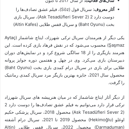
سال‌های فعالیت:
از سال 2017 تا کنون
آثار معروف:
سریال قول (Söz)، فیلم عشق تصادف‌ها را
دوست دارد 2 (Ask Tesadüfleri Sever 2)، سریال بازی
بخت (Baht Oyunu) و سریال قفس طلایی (Altin Kafes)
یکی دیگر از هنرمندان سریال ترکی شهرزاد، ایتاچ شاشماز (Aytaç
Şaşmaz) محسوب می‌شود که در نقش فرهاد بازی کرده است. این
هنرمند بازیگری را از 18 سالگی شروع کرد و در نمایش‌های دوران
دبیرستان بازی می‌کرد. وی در چهل و هفتمین دوره جوایز پروانه
طلایی برای بازی در سریال درام کمدی بازی بخت (Baht Oyunu)
محصول سال 2021، جایزه بهترین بازیگر مرد سریال کمدی رمانتیک
را گرفت.
از دیگر آثار ایتاچ شاشماز که در میان هنرپیشه های سریال شهرزاد
ترکی قرار دارد می‌توانیم به فیلم عشق تصادف‌ها را دوست دارد 2
(Ask Tesadüfleri Sever 2) محصول 2018، سریال پزشکی حکیم
اوغلو (Hekimoğlu) محصول 2019 تا 2021، سریال درام آشفته
(Darmaduman) محصول 2022، سریال قفس طلایی (Altin