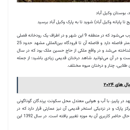
، بوستان وکیل آباد
تا پایانه وکیل آباد) شوید تا به پارک وکیل آباد برسید
پارک وکیل آباد از مکان های دیدنی مشهد در پاییز محسوب می‌شود که در منطقه 9 این شهر و در اطراف یک رودخانه فصلی
قرار دارد. این بوستان تا مرکز شهر مشهد حدود 19 کیلومتر فاصله دارد و فاصله آن تا فرودگاه بین‌المللی مشهد حدود 25
ز شناخته می‌شد و در واقع ملکی از حاج حسین ملک بود که در سال
شد. وسعت این پارک حدود 70 هکتار است و در آن می‌توانید شاهد درختان قدیمی زیادی باشید؛ از جمله
ان طلایی، چنار و درختان میوه مختلف.
هد در پاییز، با آب و هوایی معتدل محل سکونت پرندگان گوناگونی
ز پارک و در نزدیکی استخر قدیمی آن نیز عمارتی قرار دارد که در
گذشته تابستان‌نشین مرحوم حاج حسین ملک بود و در حال حاضر کاربری آن به موزه تغییر یافته است. در سال 1392 این