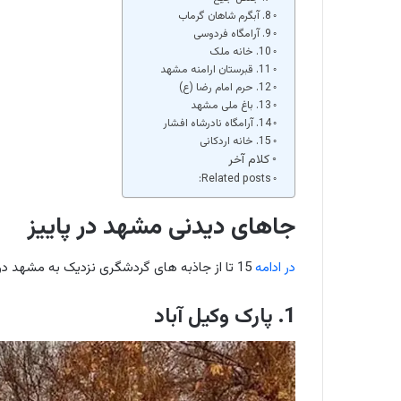
8. آبگرم شاهان گرماب
9. آرامگاه فردوسی
10. خانه ملک
11. قبرستان ارامنه مشهد
12. حرم امام رضا (ع)
13. باغ ملی مشهد
14. آرامگاه نادرشاه افشار
15. خانه اردکانی
کلام آخر
Related posts:
جاهای دیدنی مشهد در پاییز
در ادامه
15 تا از جاذبه های گردشگری نزدیک به مشهد در پاییز را معرفی می‌کنیم.
1. پارک وکیل آباد