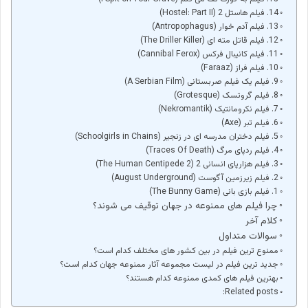
14. فیلم هاستل 2 (Hostel: Part II)
13. فیلم آدم خوار (Antropophagus)
12. فیلم قاتل مته ای (The Driller Killer)
11. فیلم کانیبال فرکس (Cannibal Ferox)
10. فیلم فراز (Faraaz)
9. فیلم یک فیلم صربستانی (A Serbian Film)
8. فیلم گروتسک (Grotesque)
7. فیلم نکرومانتیک (Nekromantik)
6. فیلم تبر (Axe)
5. فیلم دختران مدرسه ای در زنجیر (Schoolgirls in Chains)
4. فیلم ردپای مرگ (Traces Of Death)
3. فیلم هزارپای انسانی 2 (The Human Centipede 2)
2. فیلم زیرزمین آگوست (August Underground)
1. فیلم بازی بانی (The Bunny Game)
چرا فیلم های ممنوعه در جهان توقیف می شوند؟
کلام آخر
سوالات متداول
ممنوع ترین فیلم در بین کشور های مختلف کدام است؟
جدید ترین فیلم در لیست مجموعه آثار ممنوعه جهان کدام است؟
بهترین فیلم های کمدی ممنوعه کدام هستند؟
Related posts: