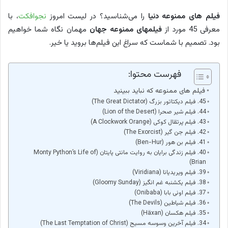
فیلم های ممنوعه دنیا
را می‌شناسید؟ در لیست امروز
نجوافکت
، با
معرفی 45 مورد از
فیلمهای ممنوعه جهان
مهمان نگاه شما خواهیم
بود. تصمیم با شماست که سراغ این فیلم‌ها بروید یا خیر.
فهرست محتوا:
فیلم های ممنوعه که نباید ببینید
45. فیلم دیکتاتور بزرگ (The Great Dictator)
44. فیلم شیر صحرا (Lion of the Desert)
43. فیلم پرتقال کوکی (A Clockwork Orange)
42. فیلم جن گیر (The Exorcist)
41. فیلم بن هور (Ben-Hur)
40. فیلم زندگی برایان به روایت مانتی پایتان (Monty Python’s Life of
Brian)
39. فیلم ویریدیانا (Viridiana)
38. فیلم یکشنبه غم انگیز (Gloomy Sunday)
37. فیلم اونی بابا (Onibaba)
36. فیلم شیاطین (The Devils)
35. فیلم هکسان (Häxan)
34. فیلم آخرین وسوسه مسیح (The Last Temptation of Christ)