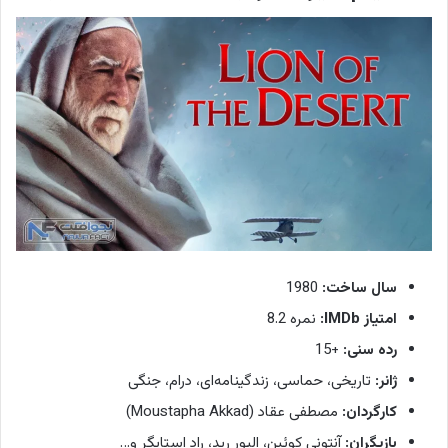
سال ساخت:
1980
امتیاز IMDb:
نمره 8.2
رده سنی:
+15
ژانر:
تاریخی، حماسی، زندگینامه‌ای، درام، جنگی
کارگردان:
مصطفی عقاد (Moustapha Akkad)
بازیگران:
آنتونی کوئین، الیور رید، راد استایگر و…