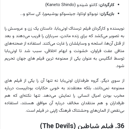
کارگردان:
کانتو شیندو (Kaneto Shindo)
بازیگران:
نوبوکو اوتاوا، جیتسوکو یوشیمورا، کی ساتو و…
نویسنده و کارگردان فیلم ترسناک اونی‌بابا، داستان یک زن و عروسش را
به تصویر می‌کشد که برای زنده ماندن، سربازان را فریب می‌دهند و بعد
از قتل آن‌ها، اسلحه و وسایلشان را غارت می‌کنند. استفاده از صحنه‎‌های
منافی عفت فراوان، خشونت و ابهام اخلاقی، سبب شد تا اونی‌بابا
توسط انگلیس به عنوان یکی از ممنوعه ترین فیلم های جهان تحریم
شود.
از سوی دیگر، گروه طرفداران اونی‌بابا نه تنها آن را یکی از فیلم های
ممنوعه نمی‌دانند، بلکه معتقدند به خوبی حکایات بوداییست درباره
مخرب بودن امیال انسانی را نمایش می‌دهد. تنها نکته‌ای که هم
طرفداران و هم منتقدان مخالف درباره آن موافق هستند، استفاده
بی‌نقص از المان‌های وحشتناک فرهنگ ژاپنی در فیلم است.
36. فیلم شیاطین (The Devils)