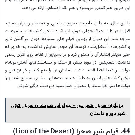
یهودی و یک دیکتاتور بی‌رحم شبیه به آدولف هیتلر را ایفا می‌کند و از
این طریق هم کمدی می‌سازد و هم نقد اجتماعی ارائه می‌دهد.
با این حال،
به دلیل
طبیعت صریح سیاسی و تمسخر رهبران مستبد
قبل و در طول جنگ جهانی دوم، این اثر در برخی کشورها با ممنوعیت
مواجه شد. این عنوان از بهترین فیلم های ممنوعه جهان، در آلمان نازی
و کشورهای اشغال‌شده توسط آن مجوز نمایش نداشت؛ به طوری که
حتی هیتلر انتشار آن را ممنوع کرد و در بسیاری از نقاط اروپا اکران رسمی
نداشت. همچنین در دوره پیش از جنگ و سیاست‌های آشتی‌جویانه،
دولت بریتانیا ابتدا قصد داشت نمایش آن را منع کند و در آرژانتین و
برخی کشورهای لاتین به دلیل حساسیت‌های سیاسی ممنوع شد؛ زیرا
دولت‌ها نمی‌خواستند با محتوای ضداستبدادی فیلم درگیر شوند.
بازیگران سریال شهر دور + بیوگرافی هنرمندان سریال ترکی
شهر دور و داستان
44. فیلم شیر صحرا (Lion of the Desert)