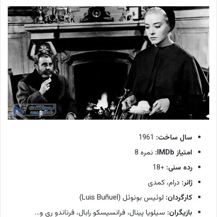
سال ساخت:
1961
امتیاز IMDb:
نمره 8
رده سنی:
+18
ژانر:
درام، کمدی
کارگردان:
لوئیس بونوئل (Luis Buñuel)
بازیگران:
سیلویا پینال، فرانسیسکو رابال، فرناندو ری و…