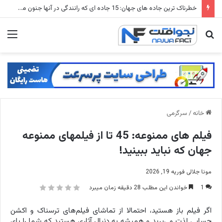
باهوش ترین حیوانات جهان: 15 جانوری که از انسان باهوش ترند!
جستجو
منو
برای
خانه
/
سرگرمی
فیلم های ممنوعه: 45 تا از فیلمهای ممنوعه
جهان که نباید ببینید!
مونا جلالی
فوریه 19, 2026
1
خواندن این مطلب 28 دقیقه زمان میبرد
اگر فیلم باز هستید، احتمالا از تماشای فیلم‌های ترسناک و اکشن
حسابی لذت می‌برید و همیشه به دنبال آثاری هستید که شما را پای