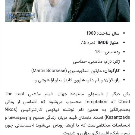
سال ساخت:
1988
امتیاز IMDb:
نمره 7.5
رده سنی:
+18
ژانر:
درام، مذهبی، حماسی
کارگردان:
مارتین اسکورسیزی (Martin Scorsese)
بازیگران:
ویلم دفو، هاروی کایتل، باربارا هرشی و…
یکی دیگر از فیلمهای ممنوعه جهان، فیلم مذهبی The Last
Temptation of Christ محسوب می‌شود که اقتباسی از رمانی
بحث‌برانگیز به همین نام نوشته نیکوس کازانتزاکیس (Nikos
Kazantzakis) است. داستان فیلم درباره زندگی مسیح و وسوسه‌ها و
احساسات مختلفی‌ست که با آن‌ها روبه‌رو می‌شود؛ احساساتی چون
ترس، شک، افسردگی، بیزاری و شهوت.