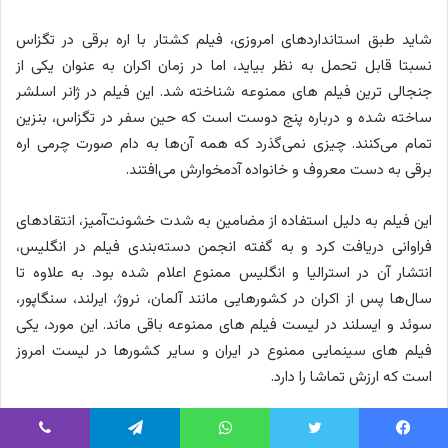
شاید طبق استانداردهای امروزی، فیلم کشتار با اره برقی در تگزاس
نسبتا قابل تحمل به نظر بیاید، اما در زمان اکران به عنوان یکی از
جنجالی ترین فیلم های ممنوعه شناخته شد. این فیلم در ژانر اسلشر
ساخته شده و درباره پنج دوست است که حین سفر در تگزاس، بنزین
تمام می‌کنند. چیزی نمی‌گذرد که همه آن‌ها به دام صورت چرمی اره
برقی به دست معروف و خانواده آدمخوارش می‌افتند.
این فیلم به دلیل استفاده از مضامین به شدت خشونت‌آمیز، انتقادهای
فراوانی دریافت کرد و به گفته انجمن دسته‌بندی فیلم در انگلیس،
انتشار آن در استرالیا و انگلیس ممنوع اعلام شده بود. به علاوه تا
سال‌ها پس از اکران در کشورهایی مانند آلمان، نروژ، ایرلند، سنگاپور،
سوئد و ایسلند در لیست فیلم های ممنوعه باقی ماند. این مورد، یکی
فیلم های سینمایی ممنوع در ایران و سایر کشورها در لیست امروز
است که ارزش تماشا را دارد.
31. فیلم مرده شریر (The Evil Dead)
یس بوک
توییتر
واتس آپ
تلگرام
وایبر