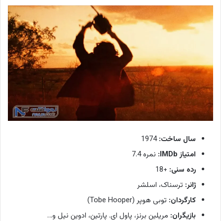
سال ساخت:
1974
امتیاز IMDb:
نمره 7.4
رده سنی:
+18
ژانر:
ترسناک، اسلشر
کارگردان:
توبی هوپر (Tobe Hooper)
بازیگران:
مریلین برنز، پاول ای. پارتین، ادوین نیل و…