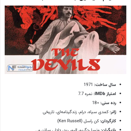
سال ساخت:
1971
امتیاز IMDb:
نمره 7.7
رده سنی:
+18
ژانر:
کمدی سیاه، درام، زندگینامه‌ای، تاریخی
کارگردان:
کن راسل (Ken Russell)
بازیگران:
ونسا ردگریو، الیور رید، دادلی ساتن و…