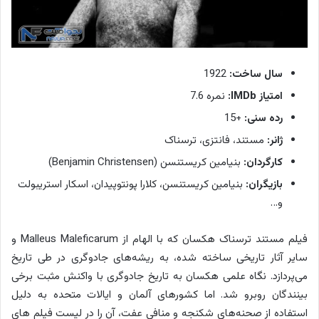
سال ساخت:
1922
امتیاز IMDb:
نمره 7.6
رده سنی:
+15
ژانر:
مستند، فانتزی، ترسناک
کارگردان:
بنیامین کریستنسن (Benjamin Christensen)
بازیگران:
بنیامین کریستنسن، کلارا پونتوپیدان، اسکار استریبولت
و…
فیلم مستند ترسناک هکسان که با الهام از Malleus Maleficarum و
سایر آثار تاریخی ساخته شده، به ریشه‌های جادوگری در طی تاریخ
می‌پردازد. نگاه علمی هکسان به تاریخ جادوگری با واکنش مثبت برخی
بینندگان روبرو شد. اما کشورهای آلمان و ایالات متحده به دلیل
استفاده از صحنه‌های شکنجه و منافی عفت، آن را در لیست فیلم های