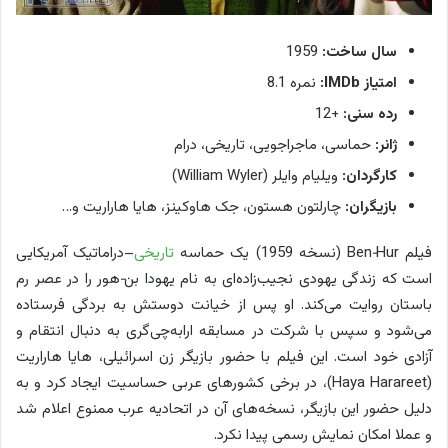
سال ساخت:
1959
امتیاز IMDb:
نمره 8.1
رده سنی:
+12
ژانر:
حماسی، ماجراجویی، تاریخی، درام
کارگردان:
ویلیام وایلر (William Wyler)
بازیگران:
چارلتون هستون، جک هاوکینز، هایا هاراریت و…
فیلم Ben‑Hur (نسخه 1959) یک حماسه
تاریخی
–دراماتیک آمریکایی
است که زندگی یهودی نجیب‌زاده‌ای به نام یهودا بن‌‑هور را در عصر رم
باستان روایت می‌کند. او پس از خیانت دوستش به بردگی فرستاده
می‌شود و سپس با شرکت در مسابقه ارابه‌چی‌گری به دنبال انتقام و
آزادی خود است. این فیلم با حضور بازیگر زن اسرائیلی، هایا هاراریت
(Haya Harareet)، در برخی کشورهای عربی حساسیت ایجاد کرد و به
دلیل حضور این بازیگر، نسخه‌های آن در اتحادیه عرب ممنوع اعلام شد
و عملا امکان نمایش رسمی پیدا نکرد.