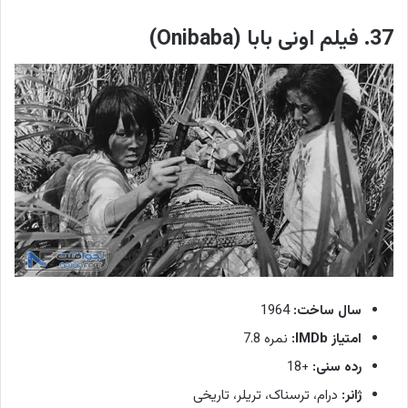
37. فیلم اونی بابا (Onibaba)
سال ساخت:
1964
امتیاز IMDb:
نمره 7.8
رده سنی:
+18
ژانر:
درام، ترسناک، تریلر، تاریخی