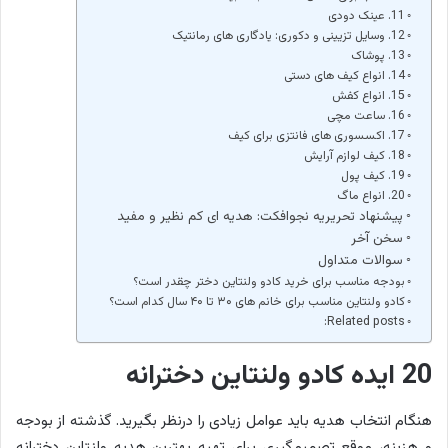
11. عینک دودی
12. وسایل تزیینی و دکوری: یادگاری های رمانتیک
13. پوشاک
14. انواع کیف های دستی
15. انواع کفش
16. ساعت مچی
17. اکسسوری های فانتزی برای کیف
18. کیف لوازم آرایش
19. کیف پول
20. انواع ماگ
پیشنهاد تحریریه نجوافکت: هدیه ای کم نظیر و مفید
سخن آخر
سوالات متداول
بودجه مناسب برای خرید کادو ولنتاین دختر چقدر است؟
کادو ولنتاین مناسب برای خانم های ۳۰ تا ۴۰ سال کدام است؟
Related posts:
20 ایده کادو ولنتاین دخترانه
هنگام انتخاب هدیه باید عوامل زیادی را درنظر بگیرید. گذشته از بودجه
و هزینه‌، موقع تصمیم‌گیری برای تهیه بهترین هدیه ولنتاین دخترانه