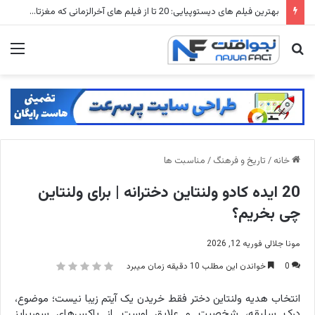
شهرهای متروکه جهان: ۱۵ شهر ارواح که زمانی میلیون ها نفر در آنها زندگی می کردند
جستجو
منو
برای
خانه
/
تاریخ و فرهنگ
/
مناسبت ها
20 ایده کادو ولنتاین دخترانه | برای ولنتاین
چی بخریم؟
مونا جلالی
فوریه 12, 2026
0
خواندن این مطلب 10 دقیقه زمان میبرد
انتخاب هدیه ولنتاین دختر فقط خریدن یک آیتم زیبا نیست؛ موضوع،
درک سلیقه، شخصیت و علایق اوست. از باکس‌های سورپرایز