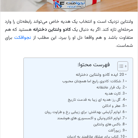
ولنتاین نزدیک است و انتخاب یک هدیه خاص می‌تواند رابطه‌تان را وارد
مرحله‌ای تازه کند. اگر به دنبال یک
کادو ولنتاین دخترانه
هستید که هم
متفاوت باشد و هم واقعا دل او را ببرد، این مطلب از
نجوافکت
برای
شماست.
فهرست محتوا:
20 ایده کادو ولنتاین دخترانه
1. شکلات: کادوی رایج اما همچنان محبوب
2. یک قرار عاشقانه
3. کارت هدیه
4. گل رز: هدیه ای زیبا به قدمت تاریخ
5. عطر و ادکلن
6. لوازم آرایشی بهداشتی: برای زیبایی رخ و طراوت روان
7. لوازم الکترونیکی و اکسسوری های هوشمند
8. باکس های ولنتاین
9. زیورآلات
10. کتاب برای عشاق علاقمند به ادبیات