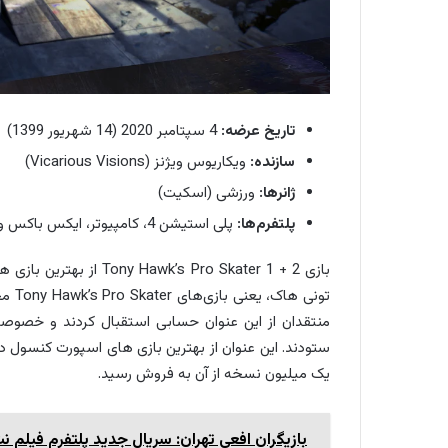
تاریخ عرضه:
4 سپتامبر 2020 (14 شهریور 1399)
سازنده:
ویکاریوس ویژنز (Vicarious Visions)
ژانرها:
ورزشی (اسکیت)
پلتفرم‌ها:
پلی استیشن 4، کامپیوتر، ایکس باکس وان، پلی استیشن 5، ایکس باکس سری ایکس/اس، نینتندو سوئیچ
منتقدان از این عنوان حسابی استقبال کردند و خصوصا گ
ستودند. این عنوان از بهترین بازی های اسپورت کنسول 
یک میلیون نسخه از آن به فروش رسید.
بازیگران افعی تهران: سریال جدید پلتفرم فیلم ن