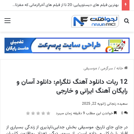
شهرهای متروکه جهان: ۱۵ شهر ارواح که زمانی میلیون ها نفر در آنها زندگی می کردند
جستجو
منو
برای
خانه
/
سرگرمی
/
موسیقی
12 ربات دانلود آهنگ تلگرام: دانلود آسان و
رایگان آهنگ ایرانی و خارجی
سعیده زنجانی
ژانویه 22, 2025
0
خواندن این مطلب 9 دقیقه زمان میبرد
در جای جای تاریخ، موسیقی بخش جدایی‌ناپذیری از زندگی بسیاری از
افراد را شکل می‌داده است. از سوی دیگر، تعداد روزافزون کاربران