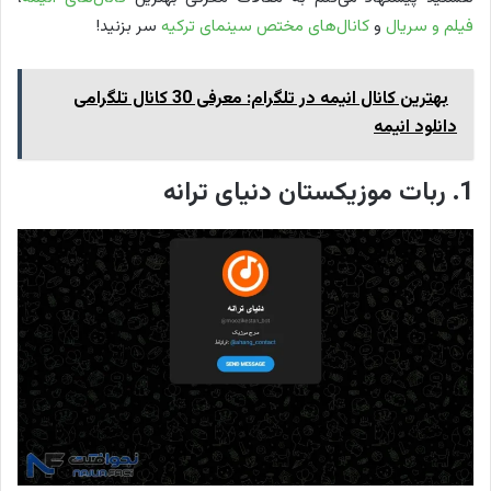
فیلم و سریال
و
کانال‌های مختص سینمای ترکیه
سر بزنید!
بهترین کانال انیمه در تلگرام: معرفی 30 کانال تلگرامی
دانلود انیمه
1. ربات موزیکستان دنیای ترانه