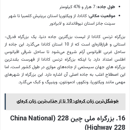
طول جاده:
7 هزار و 476 کیلومتر
موقعیت مکانی:
کانادا، از ویکتوریا استان بریتیش کلمبیا تا شهر
سینت جانز استان نیوفاندلند و لابرادور
بزرگراه ترنس کانادا از لیست بزرگترین جاده دنیا، یک بزرگراه فدرال-
استانی و فرازقاره‌ای است که از 10 استان کانادا می‌گذرد. این جاده از
ساحل غربی اقیانوس آرام شروع می‌شود تا ساحل شرقی اقیانوس
اطلس امتداد دارد. با اینکه بزرگراه ترنس کانادا از فهرست بلندترین
بزرگراه های جهان سیستمی از جاده‌های موازی در طول کشور است، اما
این اصطلاح اغلب به جاده اصلی آن اشاره دارد. این بزرگراه از شهرهای
مهمی مانند ویکتوریا، ونکوور، ادمونتون، وینیپگ و کبک می‌گذرد.
خوشگل‌ترین زنان کره‌ای: 10 تا از جذاب‌ترین زنان کره‌ای
16. بزرگراه ملی چین 228 (China National
Highway 228)