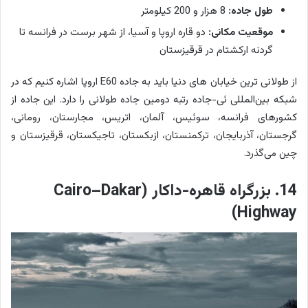
طول جاده:
8 هزار و 200 کیلومتر
موقعیت مکانی:
دو قاره اروپا و آسیا، از شهر برست در فرانسه تا
گردنه ارکشتام در قرقیزستان
از طولانی ترین خیابان های دنیا باید به جاده E60 اروپا اشاره کنیم که در
شبکه بین‌المللی ئی-جاده رتبه دومین جاده طولانی را دارد. این جاده از
کشورهای فرانسه، سوئیس، آلمان، اتریس، مجارستان، رومانی،
گرجستان، آذربایجان، ترکمنستان، ازبکستان، تاجیکستان، قرقیزستان و
چین می‌گذرد.
14. بزرگراه قاهره-داکار (Cairo–Dakar
Highway)