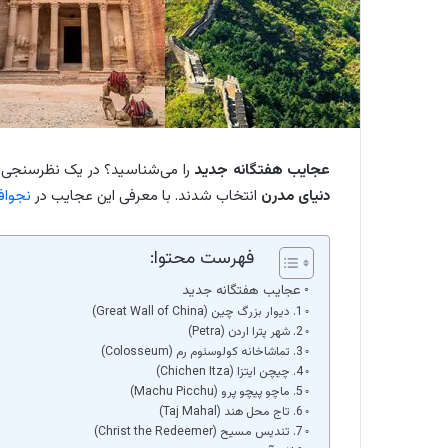
عجایب هفتگانه جدید
را می‌شناسید؟ در یک نظرسنجی در سال 2007، هفت تا از عجایب
دنیای مدرن
انتخاب شدند. با معرفی این عجایب در
نجوا
فهرست محتوا:
عجایب هفتگانه جدید
1. دیوار بزرگ چین (Great Wall of China)
2. شهر پترا اردن (Petra)
3. تماشاخانه کولوسئوم رم (Colosseum)
4. چیچن ایتزا (Chichen Itza)
5. ماچو پیچو پرو (Machu Picchu)
6. تاج محل هند (Taj Mahal)
7. تندیس مسیح (Christ the Redeemer)