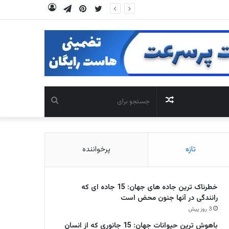
توییتر
‫پین‌ترست
تلگرام
ورود
نوشته
جستجو
تصادفی
برای
تازه
پرخواننده
خطرناک ترین جاده های جهان: 15 جاده ای که
رانندگی در آنها جنون محض است
3 روز پیش
باهوش ترین حیوانات جهان: 15 جانوری که از انسان