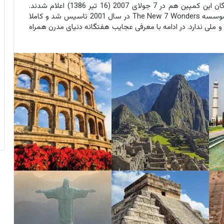
عجایب هفتگانه جدید توسط مردم انتخاب شدند. برندگان این کمپین هم در 7 جولای 2007 (16 تیر 1386) اعلام شدند.
هفت برنده این کمپین از میان 21 نامزد انتخاب شدند. موسسه The New 7 Wonders در سال 2001 تاسیس شد و کاملا
 ملی ندارد. در ادامه با معرفی عجایب هفتگانه دنیای مدرن همراه