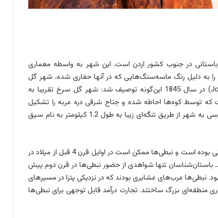
استانی در جنوب کشور اردن است. این شهر به واسطه معماری
را به دلیل رنگ ماسه‌سنگ‌هایی که در آنها حفاری شده، شهر گل
سرخ نامیده‌اند و در شعری از جان برگون (John Burgon) در سال 1845 این‌گونه توصیف شد: شهر گل سرخ تقریبا به
ت که توسط کوه‌ها احاطه شده و جناح شرقی دره عربه را تشکیل
می‌دهد که از دریای مرده تا خلیج عقبه امتداد دارد. دسترسی به شهر از طریق تنگه‌ای زیبا به طول 1.2 کیلومتر به نام سیق
منطقه اطراف پترا از اوایل 7000 سال قبل از میلاد مسکونی بوده است و نبطی‌ها ممکن است در اوایل قرن 4 قبل از میلاد در
 باستان‌شناسان تنها شواهدی از حضور نبطی‌ها در قرن دوم پیش
ده بود. نبطی‌ها عرب‌های عشایری بودند که در نزدیکی پترا در مسیرهای
اری منطقه‌ای بزرگ ساختند. تجارت درآمد قابل توجهی برای نبطی‌ها