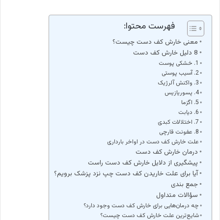
فهرست محتوا:
معنی خارش کف دست چیست؟
8 دلیل خارش کف دست
1. خشکی پوست
2. آسیب پوستی
3. واکنش آلرژیک
4. پسوریازیس
5. اگزما
6. دیابت
7. اختلالات کبدی
8. عفونت قارچی
علت خارش کف دست در اواخر بارداری
درمان خارش کف دست
پیشگیری از دلایل خارش کف دست راست
آیا برای علت خاریدن کف دست چپ نزد پزشک برویم؟
جمع بندی
سؤالات متداول
چه درمان‌هایی برای خارش کف دست وجود دارد؟
شایع‌ترین علت خارش کف دست چیست؟