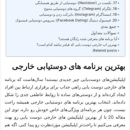
17. نکست در (Nextdoor): دوستیابی از طریق همسایگی
18. تلگرام (Telegram): گروه های دوستیابی متنوع
19. اینستاگرام (Instagram): دایرکت زدن و دوستیابی
20. فیسبوک دیتینگ (Facebook Dating): سرویس دوستیابی فیسبوک
جمع بندی
سوالات متداول
آیا برنامه های معرفی شده رایگان هستند؟
بهترین اپ خارجی دوست یابی که فیلتر نباشه کدام است؟
Related posts:
بهترین برنامه های دوستیابی خارجی
اپلیکیشن‌های دوست‌یابی چیز جدیدی نیستند! سال‌هاست که برنامه
های خارجی دوست یابی راهی جذاب برای برقراری ارتباط بین افراد
ایجاد کرده‌اند و از دوستی‌های ساده تا روابط عاطفی جدی را شکل
داده‌اند. انتخاب بهترین برنامه‌ های دوستیابی خارجی همیشه راحت
نیست، چون هر برنامه‌ای ویژگی‌های خاص خودش رو داره. توی این
مقاله 20 تا از بهترین اپلیکیشن های خارجی دوست یابی رو بهت
معرفی می‌کنیم تا راحت‌تر اپلیکیشن موردنظرت رو پیدا کنی. اگه هم