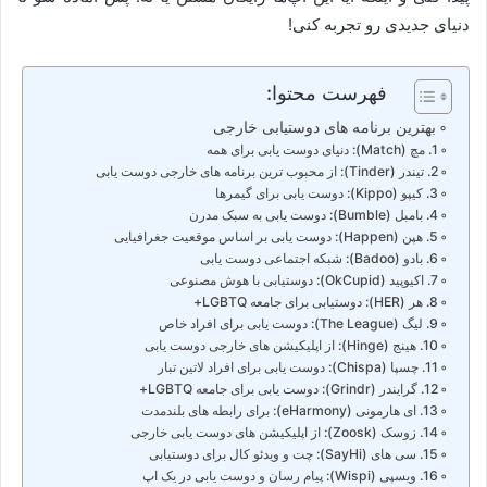
دنیای جدیدی رو تجربه کنی!
فهرست محتوا:
بهترین برنامه های دوستیابی خارجی
1. مچ (Match): دنیای دوست یابی برای همه
2. تیندر (Tinder): از محبوب ترین برنامه های خارجی دوست یابی
3. کیپو (Kippo): دوست یابی برای گیمرها
4. بامبل (Bumble): دوست یابی به سبک مدرن
5. هپن (Happen): دوست یابی بر اساس موقعیت جغرافیایی
6. بادو (Badoo): شبکه اجتماعی دوست یابی
7. اکیوپید (OkCupid): دوستیابی با هوش مصنوعی
8. هر (HER): دوستیابی برای جامعه LGBTQ+
9. لیگ (The League): دوست یابی برای افراد خاص
10. هینج (Hinge): از اپلیکیشن های خارجی دوست یابی
11. چسپا (Chispa): دوست یابی برای افراد لاتین تبار
12. گرایندر (Grindr): دوست یابی برای جامعه LGBTQ+
13. ای هارمونی (eHarmony): برای رابطه های بلندمدت
14. زوسک (Zoosk): از اپلیکیشن های دوست یابی خارجی
15. سی های (SayHi): چت و ویدئو کال برای دوستیابی
16. ویسپی (Wispi): پیام رسان و دوست یابی در یک اپ