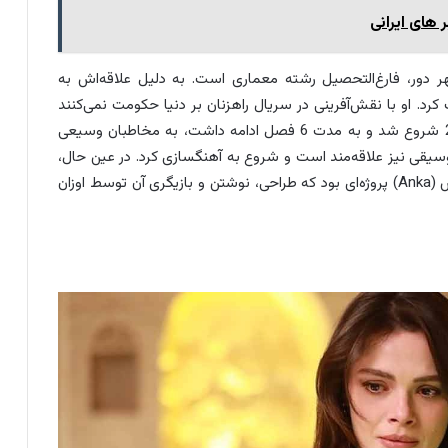
زیگران مرد سریال شهر دور، فارغ‌التحصیل رشته معماری است. به دلیل علاقه‌اش به
د. او با نقش‌آفرینی در سریال راهزنان بر دنیا حکومت نمی‌کنند
(Eskiya Dünyaya Hükümdar Olmaz) که از سال 2015 شروع شد و به مدت 6 فصل ادامه داشت، به مخاطبان وسیعی
قی نیز علاقه‌مند است و شروع به آهنگسازی کرد. در عین حال،
او یک کارگاه مرتبط با معماری راه‌اندازی کرد. فیلم ققنوس (Anka) پروژه‌ای بود که طراحی، نوشتن و بازیگری آن توسط اوزان