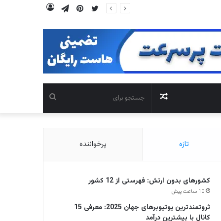
توییتر
‫پین‌ترست
تلگرام
ورود
نوشته
جستجو
تصادفی
برای
تازه
پرخواننده
کشورهای بدون ارتش: فهرستی از 12 کشور
10 ساعت پیش
ثروتمندترین یوتیوبرهای جهان 2025: معرفی 15
کانال با بیشترین درآمد