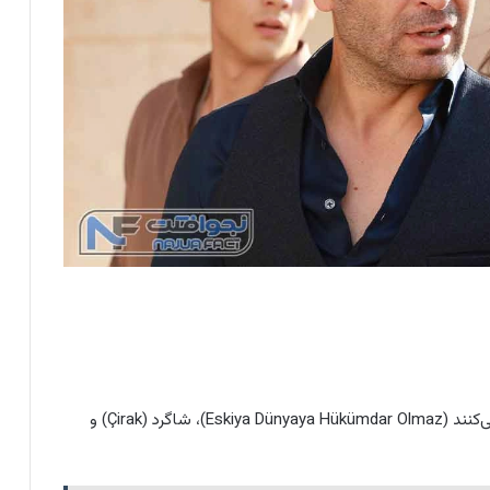
سریال‌های راهزنان بر دنیا حکومت نمی‌کنند (Eskiya Dünyaya Hükümdar Olmaz)، شاگرد (Çirak) و