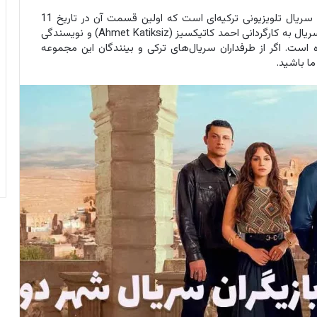
مجموعه ملودرام عاشقانه شهر دور (Uzak Şehir) یک سریال تلویزیونی ترکیه‌ای است که اولین قسمت آن در تاریخ 11
نوامبر 2024 (21 آبان 1403) از شبکه D پخش شد. این سریال به کارگردانی احمد کاتیکسیز (Ahmet Katiksiz) و نویسندگی
Güli) در 28 قسمت تهیه شده است. اگر از طرفداران سریال‌های ترکی و بینندگان این مجموعه
ما باشید.