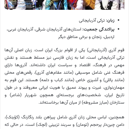
زبان:
ترکی آذربایجانی
پراکندگی جمعیت:
استان‌های آذربایجان شرقی، آذربایجان غربی،
اردبیل، زنجان و برخی مناطق دیگر
قوم آذری (آذربایجانی) یکی از اقوام بزرگ ایران است. زبان اصلی آن‌ها
ترکی آذربایجانی است، اما به زبان فارسی نیز مسلط هستند و نقش
مهمی در فرهنگ، اقتصاد و سیاست ایران داشته‌اند. آذری‌ها دارای
فرهنگ غنی شامل موسیقی (مانند مقام‌های آذری)، رقص‌های محلی
(مانند یاللی) و آشپزی خاص (مانند کباب و دلمه) هستند. این قوم به
مهمان‌نوازی، غیرت و پیوند عمیق با هویت ایرانی معروفند و در طول
تاریخ ایران، شخصیت‌های برجسته‌ای همچون شهریار (شاعر) و
ستارخان (مبارز مشروطه) از میان آن‌ها برخاسته‌اند.
همچنین، لباس محلی زنان آذری شامل پیراهن بلند رنگارنگ (کؤینک)،
دامن چین‌دار پرحجم (تومان) و سربند تزیینی (لچک) است، در حالی که