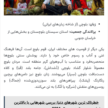
زبان:
بلوچی (از شاخه زبان‌های ایرانی)
پراکندگی جمعیت:
استان سیستان بلوچستان و بخش‌هایی از
خراسان جنوبی
یکی دیگر از قومیت های مختلف ایران، قوم بلوچ است. آن‌ها فرهنگ
غنی و آداب و رسوم خاص خود را دارند. پوشش سنتی بلوچ‌ها
منحصربه‌فرد و متناسب با آب‌وهوای گرم منطقه است. مردان بلوچ
معمولاً شلوار گشاد بلوچی (دُشداش)، جامه بلند (قَبا) و کلاه
دست‌بافت بلوچی (سِپار) می‌پوشند. زنان بلوچ نیز دامن‌های پرچین
رنگارنگ (پَشک)، پیراهن‌های بلند سوزن‌دوزی‌شده (جَماگ) و
روسری‌های منقش (سَرگِره یا لَنْگ) به تن می‌کنند.
خطرناک ترین شهرهای دنیا: بررسی شهرهایی با بالاترین