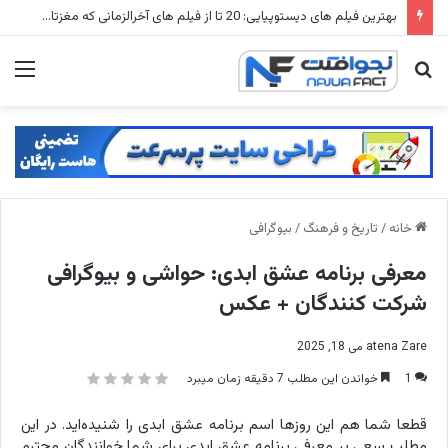
شهرهای متروکه جهان: ۱۵ شهر ارواح که زمانی میلیون ها نفر در آنها زندگی می کردند
جستجو
منو
برای
خانه
/
تاریخ و فرهنگ
/
بیوگرافی
معرفی برنامه عشق ابدی: حواشی و بیوگرافی
شرکت کنندگان + عکس
atena Zare
می 18, 2025
1
خواندن این مطلب 7 دقیقه زمان میبرد
قطعا شما هم این روزها اسم برنامه عشق ابدی را شنیده‌اید. در این
مطلب سعی بر معرفی برنامه عشق ابدی برای شما خوانندگان محترم