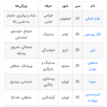
نام
سن
شهر
حرفه
ویژگی‌ها
طراحی
شاد و پرانرژی، اعتمار
طناز کمالی
23
اصفهان
لباس
به نفس بالا
شجاع، خودباور،
نگار یوسفی
29
ایلام
مدلینگ
اجتماعی
جنجالی، صریح،
علی
29
کرج
خوانندگی
پرحرف
شاهین
مدلینگ و
29
مشهد
ورزشکار، منطقی
موذن
بازیگری
پرستاری،
سودا
32
تهران
حساس، زودرنج
بلاگری
امیرحسین
33
تهران
آرایشگری
منطقی، نقدگرا
پیوانده