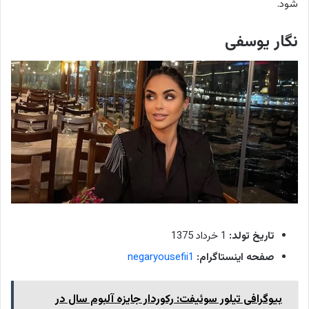
شود.
نگار یوسفی
تاریخ تولد:
1 خرداد 1375
صفحه اینستاگرام:
negaryousefii1
بیوگرافی تیلور سوئیفت: رکوردار جایزه آلبوم سال در