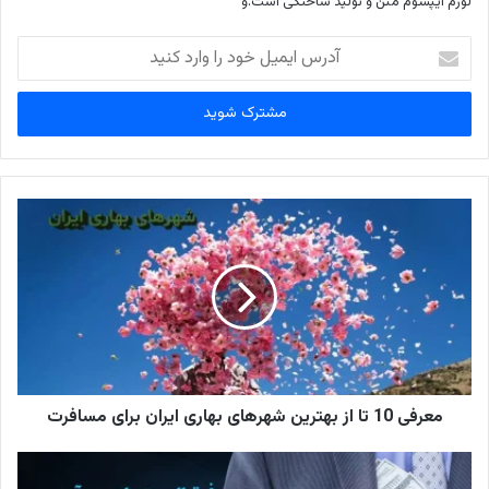
لورم ایپسوم متن و تولید ساختگی است.و
آ
د
ر
س
ا
ی
م
ی
ل
خ
و
د
ر
ا
و
ا
ر
معرفی 10 تا از بهترین شهرهای بهاری ایران برای مسافرت
د
ک
ن