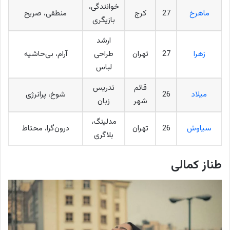
خوانندگی،
ماهرخ
27
کرج
منطقی، صریح
بازیگری
ارشد
زهرا
27
تهران
طراحی
آرام، بی‌حاشیه
لباس
قائم
تدریس
میلاد
26
شوخ، پرانرژی
شهر
زبان
مدلینگ،
سیاوش
26
تهران
درون‌گرا، محتاط
بلاگری
طناز کمالی