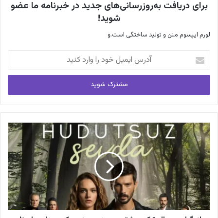
برای دریافت به‌روزرسانی‌های جدید در خبرنامه ما عضو
شوید!
لورم ایپسوم متن و تولید ساختگی است.و
آ
د
ر
س
ا
ی
م
ی
ل
خ
و
د
ر
ا
و
ا