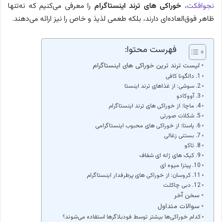
نجوافکت
،
خوراکی های ترند اینستاگرام
را معرفی می‌کنیم که نه‌تنها
ظاهر فوق‌العاده‌ای دارند، بلکه طعمی لذیذ و خاص را نیز ارائه می‌دهند.
فهرست محتوا:
لیست ترند ترین خوراکی های اینستاگرام
1. دالگونا کافی
2. سوشی: از غذاهای ترند اینستا
3. آووکادو
4. ماچا: از خوراکی های ترند اینستاگرام
5. شکلات صورتی
6. پاستا: از خوراکی های محبوب اینستاگرامی
7. بستنی زغالی
8. تاکو
9. کیک های ژله ای شفاف
10. پیتزا میوه ای
11. کروسان: از خوراکی های پرطرفدار اینستاگرام
12. دبی چاکلت
سخن آخر
سوالات متداول
کدام خوراکی‌ها بیشتر توسط فودبلاگرها استفاده می‌شوند؟