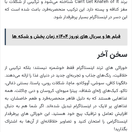
برند Can’t Get Knafeh of It شناخته می‌شود و ترکیبی از شکلات با
مغز کنافه و پسته دارد. این ترکیب منحصربه‌فرد، باعث شده است که
این دسر در اینستاگرام بسیار پرطرفدار شود.
فیلم ها و سریال های نوروز ۱۴۰۴+ زمان پخش و شبکه ها
سخن آخر
خوراکی‌ های ترند اینستاگرام فقط خوشمزه نیستند؛ بلکه ترکیبی از
خلاقیت، رنگ‌های جذاب و تجربه‌ای جدید در دنیای غذا را ارائه می‌دهند.
دالگونا کافی، سوشی، آووکادو، ماچا، شکلات روبی، پاستا، بستنی ذغالی،
تاکو، کیک‌های ژله‌ای شفاف، پیتزا میوه‌ای، کروسان و دبی چاکلت، همه
غذاهایی هستند که به دلیل ظاهر منحصربه‌فرد و طعم خاصشان، به
غذاهای پر لایک در اینستاگرام تبدیل شده‌اند. اگر شما هم به دنبال
افزایش تعامل و ترافیک پیج خود هستید، این خوراکی های پرطرفدار
اینستاگرامی را امتحان کنید و تصاویر خلاقانه‌ای از آن‌ها به اشتراک
بگذارید!