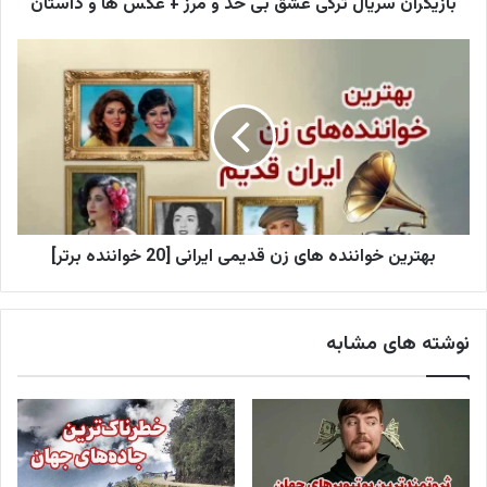
ر
بازیگران سریال ترکی عشق بی حد و مرز + عکس ها و داستان
د
ک
ن
ی
د
بهترین خواننده های زن قدیمی ایرانی [20 خواننده برتر]
نوشته های مشابه