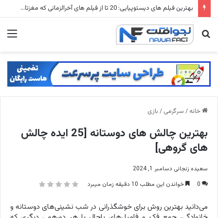
شهرهای متروکه جهان: ۱۵ شهر ارواح که زمانی میلیون ها نفر در آنها زندگی می کردند
جستجو
منو
برای
خانه
/
سرگرمی
/
بازی
بهترین چالش های دوستانه [25 ایده چالش
های گروهی]
سعیده زنجانی
دسامبر 1, 2024
0
خواندن این مطلب 10 دقیقه زمان میبرد
می‌دانید بهترین روش برای خوشگذرانی در شب نشینی‌های دوستانه و
خانوادگی، جمع فک و فامیل‌های باحال یا هر دورهمی دیگری که