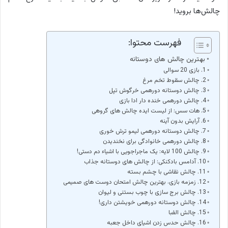
چالش‌ها بروید!
فهرست محتوا:
بهترین چالش های دوستانه
1. بازی 20 سوالی
2. چالش سقوط تخم مرغ
3. چالش دوستانه دورهمی خرگوش تپل
4. چالش دورهمی خنده دار ادا بازی
5. هات سس: از لیست ایده چالش های گروهی
6. آرایش بدون آینه
7. چالش دوستانه دورهمی لیمو ترش خوری
8. چالش دورهمی خانوادگی برای نخندیدن
9. چالش 100 لایه: یک ماجراجویی با اشیاء دم دستی!
10. آدامس بادکنکی: از چالش های دوستانه جذاب
11. چالش نقاشی با چشم بسته
12. زمزمه بازی، بهترین چالش امتحان دوست های صمیمی
13. چالش برج سازی با چوب بستنی و لیوان
14. چالش دوستانه دورهمی خویشتن داری!
15. چالش الفبا‌
16. چالش حدس زدن اشیای داخل جعبه