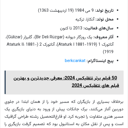
تاریخ تولد:
9 می 1984 (19 اردیبهشت 1363)
محل تولد:
آنکارا، ترکیه
سال‌های فعالیت:
2013 تا کنون
آثار معروف:
یک روزگار دیوانه (Bir Deli Rüzgar)، گلیزار (Gülizar)،
آتاتورک 1 (Ataturk I 1881-1919)، آتاتورک 2 (Ataturk II: 1881-
1919)
پیج اینستاگرام:
berkcankat
50 فیلم برتر نتفلیکس 2024: معرفی جدیدترین و بهترین
فیلم های نتفلیکس 2024
برخلاف بسیاری از بازیگران که مسیر خود را از همان ابتدا در جلوی
دوربین آغاز می‌کنند، برک جانکات پیش از ورود به دنیای بازیگری یک
مسیر هنری متفاوت را تجربه کرد. او فارغ‌التحصیل رشته طراحی گرافیک
است و پس از نقل مکان به استانبول بود که تصمیم گرفت بازیگری را