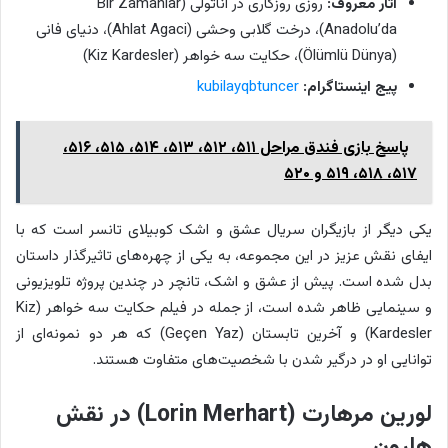
آثار معروف:
روزی روزگاری در آناتولی (Bir Zamanlar
Anadolu’da)، درخت گلابی وحشی (Ahlat Agaci)، دنیای فانی
(Ölümlü Dünya)، حکایت سه خواهر (Kiz Kardesler)
پیج اینستاگرام:
kubilayqbtuncer
پاسخ بازی فندق مراحل ۵۱۱، ۵۱۲، ۵۱۳، ۵۱۴، ۵۱۵، ۵۱۶،
۵۱۷، ۵۱۸، ۵۱۹ و ۵۲۰
یکی دیگر از بازیگران سریال عشق و اشک کوبیلای تانسر است که با
ایفای نقش عزیز در این مجموعه، به یکی از چهره‌های تاثیرگذار داستان
بدل شده است. پیش از عشق و اشک، تانچر در چندین پروژه تلویزیونی
و سینمایی ظاهر شده است، از جمله در فیلم حکایت سه خواهر (Kiz
Kardesler) و آخرین تابستان (Geçen Yaz) که هر دو نمونه‌ای از
توانایی او در درگیر شدن با شخصیت‌های متفاوت هستند.
لورین مرهارت (Lorin Merhart) در نقش
هارون