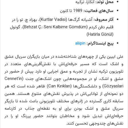
محل تولد:
آنکارا، ترکیه
سال‌های فعالیت:
1989 تا کنون
آثار معروف:
آشیانه گرگ‌ها (Kurtlar Vadisi)، بهزاد چ. تو را در
قلبم دفن کردم (Behzat Ç.: Seni Kalbime Gömdüm)، گونول
(Hatirla Gönül)
پیج اینستاگرام:
aliipin
علی ایپین یکی از چهره‌های شناخته‌شده در میان بازیگران سریال عشق
و اشک است که مسیر حرفه‌ای‌اش با نقش‌آفرینی‌های متعدد در
تلویزیون ترکیه نشان از تجربه و عمق اجرایی او دارد. پیش از حضور در
عشق و اشک، او در مجموعه‌هایی چون اشک‌های جنت (Cennet’in
Gözyaslari) و دلشکستگی‌ها (Can Kırıkları) ظاهر شده است که هر
دو نمونه‌ای از توانایی‌اش در پذیرش نقش‌های متنوع هستند. همین
سابقه کاری گسترده در ژانرهای مختلف تلویزیونی باعث شده تا بازیگر
سریال عشق و اشک بودن برای او به نقطه‌ای جذاب در کارنامه
حرفه‌ای‌اش تبدیل شود و مخاطبان بتوانند حضور پررنگ او را در
نقش‌های چندوجهی تحسین کنند.