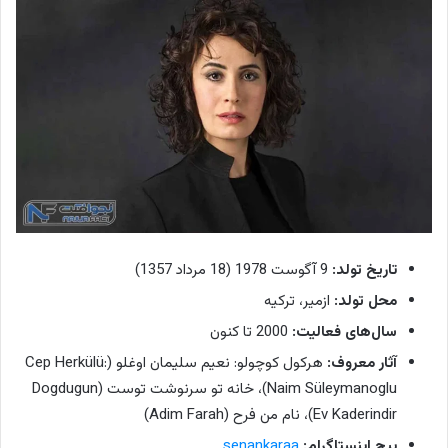
تاریخ تولد:
9 آگوست 1978 (18 مرداد 1357)
محل تولد:
ازمیر، ترکیه
سال‌های فعالیت:
2000 تا کنون
آثار معروف:
هرکول کوچولو: نعیم سلیمان اوغلو (Cep Herkülü:
Naim Süleymanoglu)، خانه تو سرنوشت توست (Dogdugun
Ev Kaderindir)، نام من فرح (Adim Farah)
پیج اینستاگرام:
senankaraa