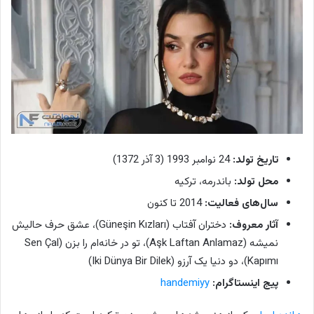
تاریخ تولد:
24 نوامبر 1993 (3 آذر 1372)
محل تولد:
باندرمه، ترکیه
سال‌های فعالیت:
2014 تا کنون
آثار معروف:
دختران آفتاب (Güneşin Kızları)، عشق حرف حالیش
نمیشه (Aşk Laftan Anlamaz)، تو در خانه‌ام را بزن (Sen Çal
Kapımı)، دو دنیا یک آرزو (Iki Dünya Bir Dilek)
پیج اینستاگرام:
handemiyy