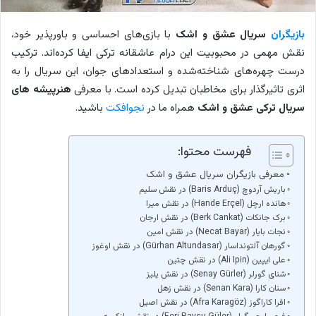
بازیگران
سریال عشق و اشک
با بازی‌های احساسی و باورپذیر خود،
نقش مهمی در محبوبیت این درام عاشقانه ترکی ایفا کرده‌اند. ترکیب
درست چهره‌های شناخته‌شده و استعدادهای جوان، این سریال را به
اثری تاثیرگذار برای مخاطبان تبدیل کرده است. با معرفی
هنرپیشه های
سریال ترکی عشق و اشک
همراه ما در
نجوافکت
باشید.
فهرست محتوا:
معرفی بازیگران سریال عشق و اشک
باریش آردوچ (Baris Arduç) در نقش سلیم
هانده ارچل (Hande Erçel) در نقش میرا
برک جانکات (Berk Cankat) در نقش ارجان
نجات بایار (Necat Bayar) در نقش امین
گورهان آلتونداسار (Gürhan Altundasar) در نقش اوغوز
علی ایپین (Ali Ipin) در نقش چتین
شنای گورلر (Senay Gürler) در نقش یلیز
سنان کارا (Senan Kara) در نقش زهل
افرا کاراگوز (Afra Karagöz) در نقش اصیل