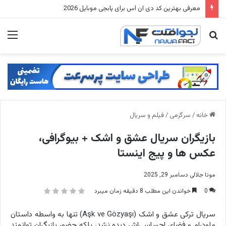
لیفت صورت بدون جراحی، با کانسیلر + بیوتی بلندر لیفت انجام بده
جستجو
منو
برای
خانه
/
سرگرمی
/
فیلم و سریال
بازیگران سریال عشق و اشک + بیوگرافی،
عکس ها و پیج اینستا
مونا جلالی
دسامبر 29, 2025
0
خواندن این مطلب 8 دقیقه زمان میبرد
سریال ترکی عشق و اشک (Aşk ve Gözyaşı) تنها به واسطه داستان
ملودرام و فضای احساسی‌اش دیده نشد، بلکه حضور بازیگران توانمند