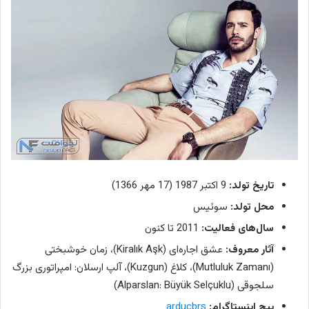
تاریخ تولد:
9 اکتبر 1987 (17 مهر 1366)
محل تولد:
سوئیس
سال‌های فعالیت:
2011 تا کنون
آثار معروف:
عشق اجاره‌ای (Kiralık Aşk)، زمان خوشبختی
(Mutluluk Zamanı)، کلاغ (Kuzgun)، آلپ ارسلان: امپراتوری بزرگ
سلجوقی (Alparslan: Büyük Selçuklu)
پیج اینستاگرام:
arducbrs