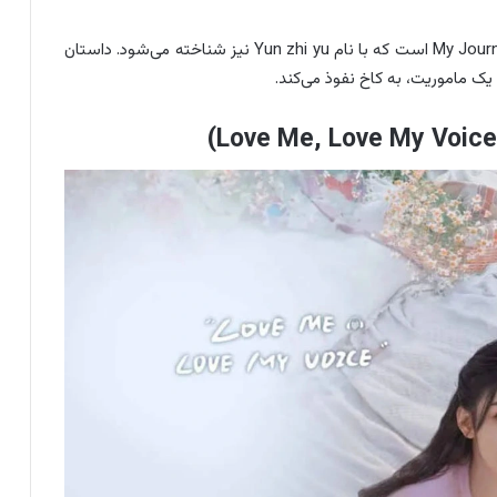
یکی از سریالهای چینی در سال ۲۰۲۳ سریال My Journey To You است که با نام Yun zhi yu نیز شناخته می‌شود. داستان
 یک ماموریت، به کاخ نفوذ می‌کند.