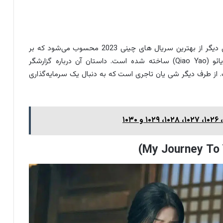
سریال Only for Love با نام اصلی Yi ai wei ying یکی دیگر از بهترین سریال های چینی 2023 محسوب می‌شود که بر
اساس رمانی به نام Accidental Love نوشته کیائو یائو (Qiao Yao) ساخته شده است. داستان آن درباره گزارشگر
از طرف دیگر شی یان تاجری است که به دنبال یک سرمایه‌گذاری