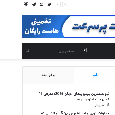
توییتر
‫پین‌ترست
تلگرام
ورود
نوشته
جستجو
تصادفی
برای
تازه
پرخواننده
ثروتمندترین یوتیوبرهای جهان 2025: معرفی 15
کانال با بیشترین درآمد
1 روز پیش
خطرناک ترین جاده های جهان: 15 جاده ای که