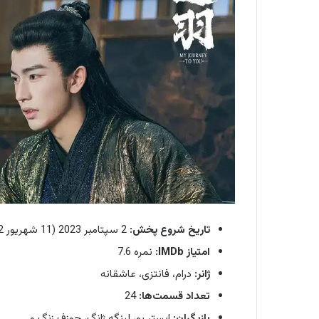
تاریخ شروع پخش:
2 سپتامبر 2023 (11 شهریور 1402)
امتیاز IMDb:
نمره 7.6
ژانر:
درام، فانتزی، عاشقانه
تعداد قسمت‌ها:
24
بازیگران:
ایستر یو، لینگه ژانگ، جوزف زنگ و…