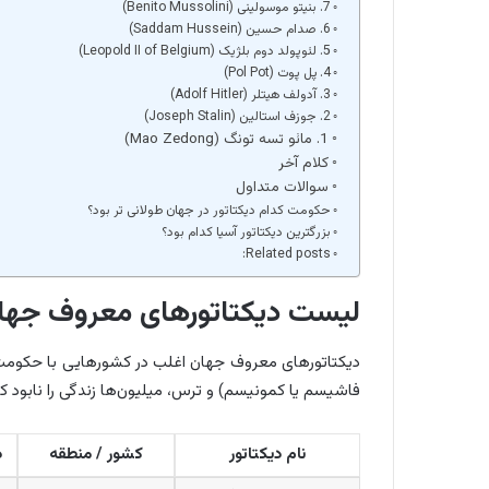
7. بنیتو موسولینی (Benito Mussolini)
6. صدام حسین (Saddam Hussein)
5. لئوپولد دوم بلژیک (Leopold II of Belgium)
4. پل پوت (Pol Pot)
3. آدولف هیتلر (Adolf Hitler)
2. جوزف استالین (Joseph Stalin)
1. مائو تسه تونگ (Mao Zedong)
کلام آخر
سوالات متداول
حکومت کدام دیکتاتور در جهان طولانی تر بود؟
بزرگترین دیکتاتور آسیا کدام بود؟
Related posts:
لیست دیکتاتورهای معروف جها
دیکتاتورهای معروف جهان اغلب در کشورهایی با حکومت‌ه
فاشیسم یا کمونیسم) و ترس، میلیون‌ها زندگی را نابود کر
نام دیکتاتور
کشور / منطقه
د