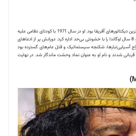
عیدی امین دادا ملقب به قصاب اوگاندا، یکی از جنون‌آمیزترین دیکتاتورهای آفریقا بود. او در سال 1971 با کودتای نظامی علیه
میلتون اوبوته (Milton Obote) قدرت را به دست گرفت و 8 سال اوگاندا را با خشونتی بی‌حد اداره کرد. دورانش پر از ادعاهای
ج آسیایی‌تبارها، شکنجه سیستماتیک و قتل عام‌های گسترده بود
 قربانی شدند و نام او به عنوان نماد وحشت ماندگار شد. در نهایت