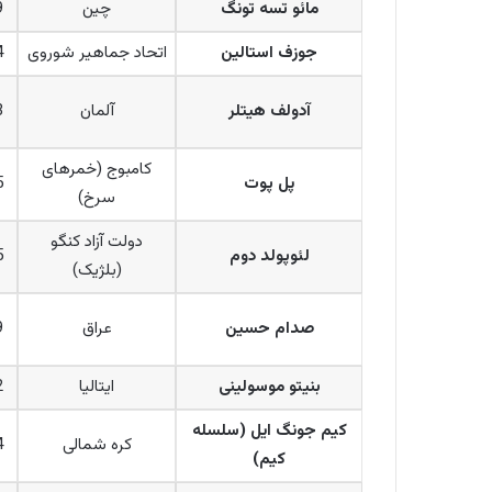
مائو تسه تونگ
چین
9
جوزف استالین
اتحاد جماهیر شوروی
4
آدولف هیتلر
آلمان
3
کامبوج (خمرهای
پل پوت
5
سرخ)
دولت آزاد کنگو
لئوپولد دوم
5
(بلژیک)
صدام حسین
عراق
9
بنیتو موسولینی
ایتالیا
2
کیم جونگ ایل (سلسله
کره شمالی
4
کیم)