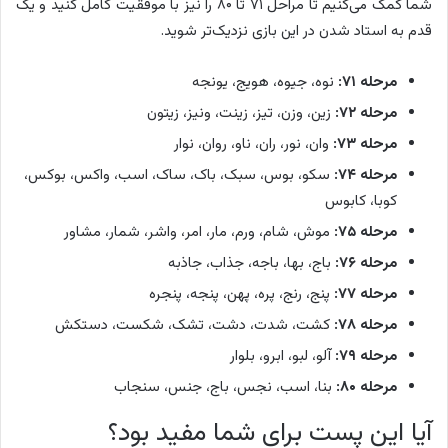
شما کمک می‌کنیم تا مراحل ۷۱ تا ۸۰ را نیز با موفقیت کامل کنید و یک
قدم به استاد شدن در این بازی نزدیک‌تر شوید.
مرحله ۷۱:
نوه، جیوه، هویج، یونجه
مرحله ۷۲:
زین، وزن، تیز، زینت، ونیز، زیتون
مرحله ۷۳:
وان، نور، ران، ناو، روان، نوار
مرحله ۷۴:
سکو، بوس، سبک، باک، ساک، اسب، واکس، بوکس،
کوبا، کابوس
مرحله ۷۵:
موش، شام، ورم، مار، امر، واشر، شمار، مشاور
مرحله ۷۶:
باج، بها، باجه، جذاب، جاذبه
مرحله ۷۷:
پنج، رنج، پره، پهن، پنجه، پنجره
مرحله ۷۸:
کشت، شدت، دشت، تشک، شکست، دستکش
مرحله ۷۹:
آلو، لبو، ابرو، بلوار
مرحله ۸۰:
بنا، اسب، نجس، باج، جنس، سنجاب
آیا این پست برای شما مفید بود؟