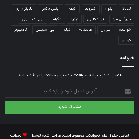
2023
آیفون
اندروید
انیمه
ایکس باکس
بازیگران زن
بازیگران مرد
ترسناکترین
ترکیه
تلگرام
تیپ شخصیتی
خواننده
سریال
عاشقانه
فیلم
پلی استیشن
کامپیوتر
کره ای
خبرنامه
با عضویت در خبرنامه نجوافکت جدیدترین مقالات را دریافت نمایید.
آدرس
ایمیل
خود
را
وارد
کنید
تمامی حقوق برای نجوافکت محفوظ است. طراحی شده توسط |
نجوانت