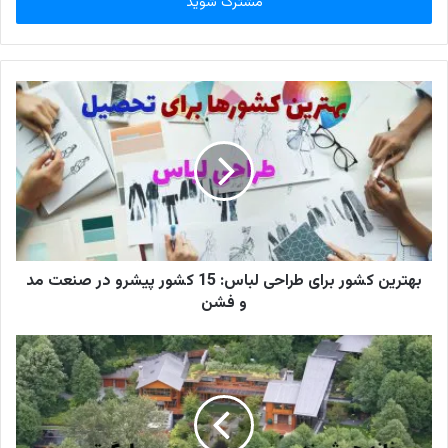
س
ا
ی
م
ی
ل
خ
و
د
ر
ا
و
ا
ر
بهترین کشور برای طراحی لباس: 15 کشور پیشرو در صنعت مد
د
و فشن
ک
ن
ی
د