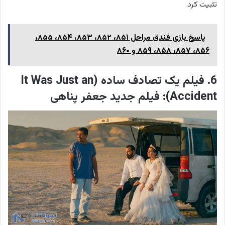
تثبیت کرد.
پاسخ بازی فندق مراحل ۸۵۱، ۸۵۲، ۸۵۳، ۸۵۴، ۸۵۵،
۸۵۶، ۸۵۷، ۸۵۸، ۸۵۹ و ۸۶۰
6. فیلم یک تصادف ساده (It Was Just an
Accident): فیلم جدید جعفر پناهی