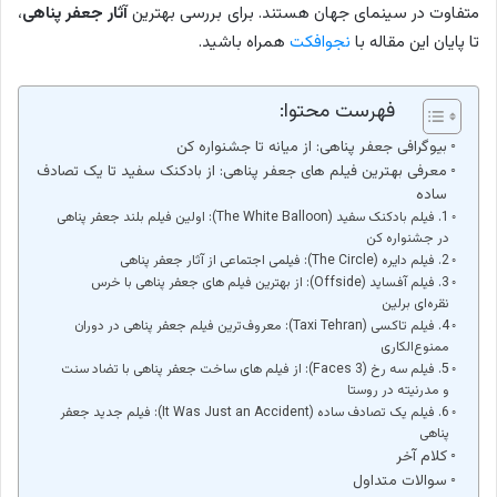
متفاوت در سینمای جهان هستند. برای بررسی بهترین
آثار جعفر پناهی
،
تا پایان این مقاله با
نجوافکت
همراه باشید.
فهرست محتوا:
بیوگرافی جعفر پناهی: از میانه تا جشنواره کن
معرفی بهترین فیلم های جعفر پناهی: از بادکنک سفید تا یک تصادف
ساده
1. فیلم بادکنک سفید (The White Balloon): اولین فیلم بلند جعفر پناهی
در جشنواره کن
2. فیلم دایره (The Circle): فیلمی اجتماعی از آثار جعفر پناهی
3. فیلم آفساید (Offside): از بهترین فیلم های جعفر پناهی با خرس
نقره‌ای برلین
4. فیلم تاکسی (Taxi Tehran): معروف‌ترین فیلم جعفر پناهی در دوران
ممنوع‌الکاری
5. فیلم سه رخ (3 Faces): از فیلم های ساخت جعفر پناهی با تضاد سنت
و مدرنیته در روستا
6. فیلم یک تصادف ساده (It Was Just an Accident): فیلم جدید جعفر
پناهی
کلام آخر
سوالات متداول