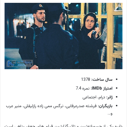
سال ساخت:
1378
امتیاز IMDb:
نمره 7.4
ژانر:
درام، اجتماعی
بازیگران:
فرشته صدرعرفایی، نرگس ممی زاده رازلیقلی، منير عرب
و…
دایره یکی از جسورانه‌ترین و تاثیرگذارترین فیلم های جعفر پناهی است