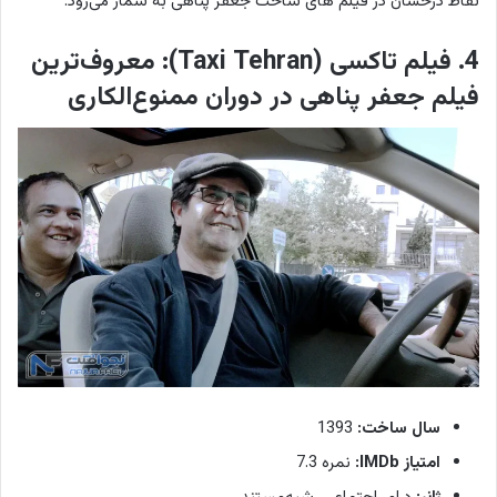
نقاط درخشان در فیلم های ساخت جعفر پناهی به شمار می‌رود.
4. فیلم تاکسی (Taxi Tehran): معروف‌ترین
فیلم جعفر پناهی در دوران ممنوع‌الکاری
سال ساخت:
1393
امتیاز IMDb:
نمره 7.3