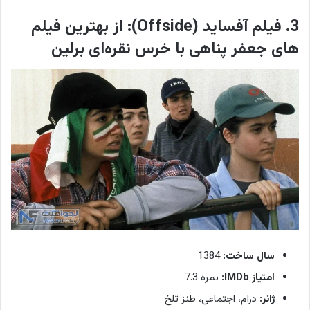
3. فیلم آفساید (Offside): از بهترین فیلم
های جعفر پناهی با خرس نقره‌ای برلین
سال ساخت:
1384
امتیاز IMDb:
نمره 7.3
ژانر:
درام، اجتماعی، طنز تلخ