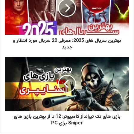
و
د
ر
ا
و
ا
ر
بهترین سریال های 2025: معرفی 20 سریال مورد انتظار و
د
جدید
ک
ن
ی
د
بازی های تک تیرانداز کامپیوتر: 12 تا از بهترین بازی های
Sniper برای PC