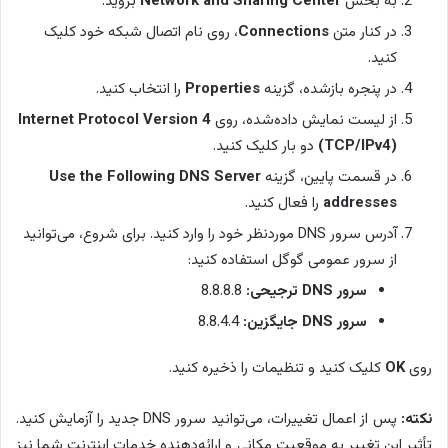
به بخش
Network and Sharing Center
بروید.
در کنار متن
Connections
، روی نام اتصال شبکه خود کلیک
کنید.
در پنجره بازشده، گزینه
Properties
را انتخاب کنید.
از لیست نمایش داده‌شده، روی
Internet Protocol Version 4
(TCP/IPv4)
دو بار کلیک کنید.
در قسمت پایین، گزینه
Use the Following DNS Server
addresses
را فعال کنید.
آدرس سرور DNS موردنظر خود را وارد کنید. برای شروع، می‌توانید
از سرور عمومی گوگل استفاده کنید:
سرور DNS ترجیحی:
8.8.8.8
سرور DNS جایگزین:
8.8.4.4
روی
OK
کلیک کنید و تنظیمات را ذخیره کنید.
نکته:
پس از اعمال تغییرات، می‌توانید سرور DNS جدید را آزمایش کنید.
تأثیر این تغییر به موقعیت مکانی و ارائه‌دهنده خدمات اینترنت شما نیز