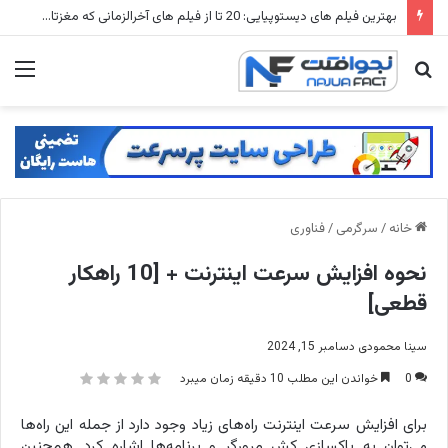
شهرهای متروکه جهان: ۱۵ شهر ارواح که زمانی میلیون ها نفر در آنها زندگی می کردند
جستجو
منو
برای
خانه
/
سرگرمی
/
فناوری
نحوه افزایش سرعت اینترنت + [10 راهکار
قطعی]
سینا محمودی
دسامبر 15, 2024
0
خواندن این مطلب 10 دقیقه زمان میبرد
برای افزایش سرعت اینترنت راه‌های زیاد وجود دارد از جمله این راه‌ها
می‌توان به پاکسازی کش مرورگر و برنامه‌ها اشاره کرد. همچنین