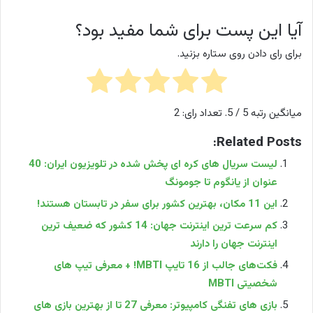
آیا این پست برای شما مفید بود؟
برای رای دادن روی ستاره بزنید.
میانگین رتبه
5
/ 5. تعداد رای:
2
Related Posts:
لیست سریال های کره ای پخش شده در تلویزیون ایران: 40
عنوان از یانگوم تا جومونگ
این 11 مکان، بهترین کشور برای سفر در تابستان هستند!
کم سرعت ترین اینترنت جهان: 14 کشور که ضعیف ترین
اینترنت جهان را دارند
فکت‌های جالب از 16 تایپ MBTI! + معرفی تیپ های
شخصیتی MBTI
بازی های تفنگی کامپیوتر: معرفی 27 تا از بهترین بازی‌ های