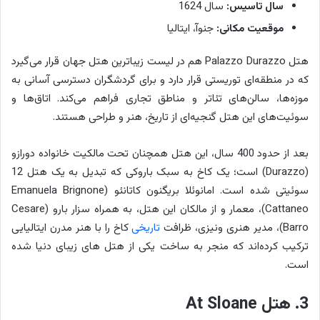
سال تاسیس:
سال 1624
موقعیت مکانی:
جنوآ، ایتالیا
هتل Palazzo Durazzo هم در لیست زیباترین هتل‌ جهان قرار می‌گیرد
که در منطقه‌ای توریستی قرار دارد و برای گردشگران دسترسی آسانی به
موزه‌ها، سالن‌های تئاتر و مناطق تجاری فراهم می‌کند. اتاق‌ها و
سوئیت‌های این هتل گنجیه‌ای از تاریخ، هنر و طراحی هستند.
بعد از حدود 400 سال، این هتل همچنان تحت مالکیت خانواده دورازو
(Durazzo) است؛ یک کاخ به سبک باروکی که تبدیل به یک هتل 12
سوئیتی شده است. امانوئلا بریگنون کاتانئو (Emanuela Brignone
Cattaneo)، معمار و از مالکان این هتل، به همراه سزار بارو (Cesare
Barro)، مدیر هنری ونیزی، ظرافت
تاریخی
کاخ را با هنر مدرن ایتالیایی
ترکیب کرده‌اند که منجر به ساخت یکی از هتل های زیبای دنیا شده
است.
3. هتل At Sloane