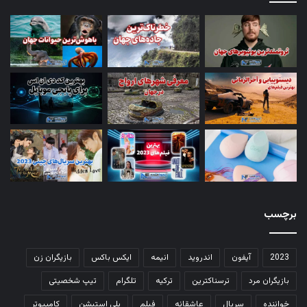
برچسب
2023
آیفون
اندروید
انیمه
ایکس باکس
بازیگران زن
بازیگران مرد
ترسناکترین
ترکیه
تلگرام
تیپ شخصیتی
خواننده
سریال
عاشقانه
فیلم
پلی استیشن
کامپیوتر