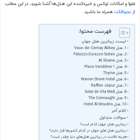
دنیا
و امکانات لوکس و خیره‌کننده این هتل‌ها آشنا شوید، در این مطلب
از
نجوافکت
همراه ما باشید.
فهرست محتوا:
لیست زیباترین هتل‌ جهان
1. هتل Vaux-de-Cernay Abbey
2. هتل Palazzo Durazzo Suites
3. هتل At Sloane
4. هتل 1 Place Vendôme
5. هتل Thyme
6. هتل Warren Street Hotel
7. هتل Raffles Jaipur
8. هتل Solar de Vila Meã
9. هتل The Connaught
10. هتل Hotel Al Moudira
کلام آخر
سوالات متداول
زیباترین هتل‌ جهان کدام است؟
زیباترین هتل‌ های جهان در کدام کشورها قرار دارند؟
هزینه اقامت در زیباترین هتل‌های دنیا چقدر است؟