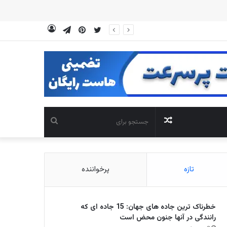
توییتر
‫پین‌ترست
تلگرام
ورود
نوشته
جستجو
تصادفی
برای
تازه
پرخواننده
خطرناک ترین جاده های جهان: 15 جاده ای که
رانندگی در آنها جنون محض است