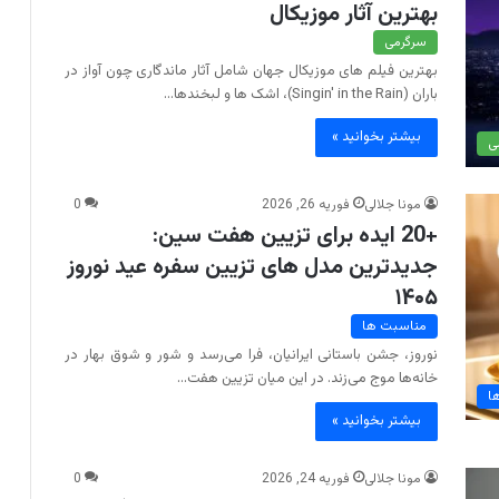
بهترین آثار موزیکال
سرگرمی
بهترین فیلم های موزیکال جهان شامل آثار ماندگاری چون آواز در
باران (Singin' in the Rain)، اشک ها و لبخندها…
بیشتر بخوانید »
ی
مونا جلالی
فوریه 26, 2026
0
+20 ایده برای تزیین هفت سین:
جدیدترین مدل های تزیین سفره عید نوروز
۱۴۰۵
مناسبت ها
نوروز، جشن باستانی ایرانیان، فرا می‌رسد و شور و شوق بهار در
خانه‌ها موج می‌زند. در این میان تزیین هفت…
ا
بیشتر بخوانید »
مونا جلالی
فوریه 24, 2026
0