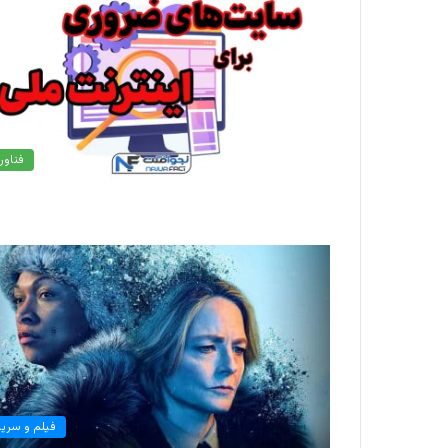
فناور
فیلم و سریا