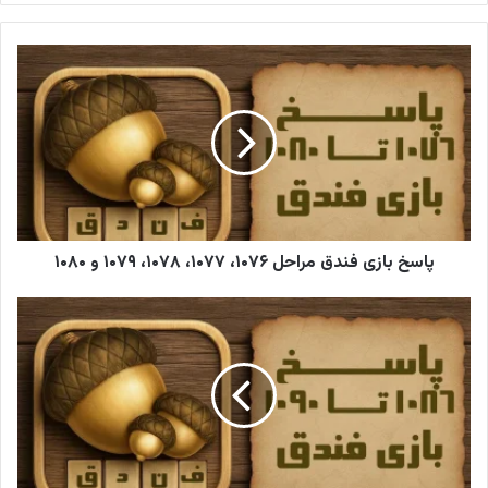
ی
م
ی
ل
خ
و
د
ر
ا
و
ا
ر
پاسخ بازی فندق مراحل ۱۰۷۶، ۱۰۷۷، ۱۰۷۸، ۱۰۷۹ و ۱۰۸۰
د
ک
ن
ی
د