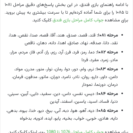
با ادامه راهنمای بازی فندق، در این بخش پاسخ‌های دقیق مراحل ۱۰۸۱
تا ۱۰۸۵ را برای شما آماده کرده‌ایم تا با سرعت بیشتری به پیش بروید.
برای مشاهده
جواب کامل مراحل بازی فندق
کلیک کنید.
مرحله ۱۰۸۱:
قند، قصد، صدق، هند، آقا، قصه، صدا، نقص، هدا،
نقد، دانا، صدقه، نهاد، صادق، اهدا، دانه، دهان، ناقص
مرحله ۱۰۸۲:
دما، رمز، فرد، فرز، آرد، رزم، راز، آدم، فاز، مردم، مزار،
مادر، زمرد، مفرد، فردا
مرحله ۱۰۸۳:
نرم، وام، دور، دوا، رمان، نوار، منور، مدرن، مواد،
دامن، داور، دارو، روان، نادر، نامرد، دوران، مانور، مدفون، فرمان،
درمان، دورنما، نمودار
مرحله ۱۰۸۴:
دیس، نفس، داس، دین، سفید، دایی، آیین، سینی،
دنیا، فساد، اسید، یاسین، اسفند، آیدین
مرحله ۱۰۸۵:
دیه، آهو، هوا، دبه، آبی، بیخ، دیو، خدا، بیوه، بدهی،
دایه، هادی، خوبی، خواب، بخیه، یابو، ایده، ادویه، بدخواه
برای مشاهده
جواب کامل مراحل 1076 تا 1080
روی لینک کلیک کنید.