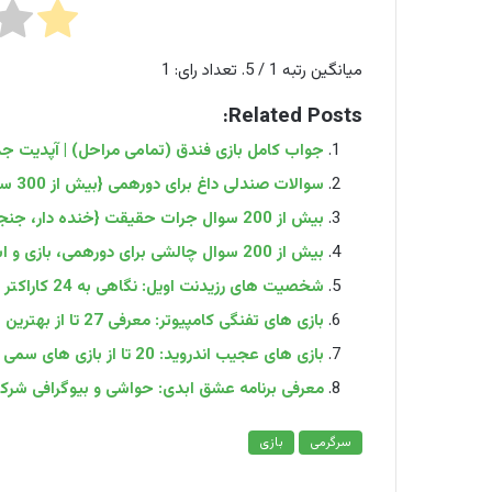
میانگین رتبه
1
/ 5. تعداد رای:
1
Related Posts:
جواب کامل بازی فندق (تمامی مراحل) | آپدیت ج
سوالات صندلی داغ برای دورهمی {بیش از 300 سوال جنجالی و فان}
بیش از 200 سوال جرات حقیقت {خنده دار، جنجالی، چالشی}
بیش از 200 سوال چالشی برای دورهمی، بازی و استوری
شخصیت های رزیدنت اویل: نگاهی به 24 کاراکتر قابل بازی Resident Evil
بازی های تفنگی کامپیوتر: معرفی 27 تا از بهترین بازی‌ های شوتر ویندوز
بازی های عجیب اندروید: 20 تا از بازی های سمی اندروید
معرفی برنامه عشق ابدی: حواشی و بیوگرافی شر
سرگرمی
بازی