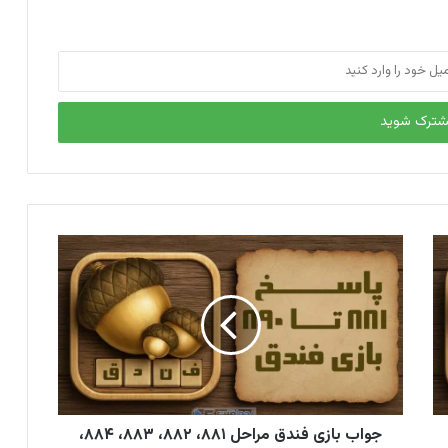
جواب بازی فندق مراحل ۸۸۱، ۸۸۲، ۸۸۳، ۸۸۴،