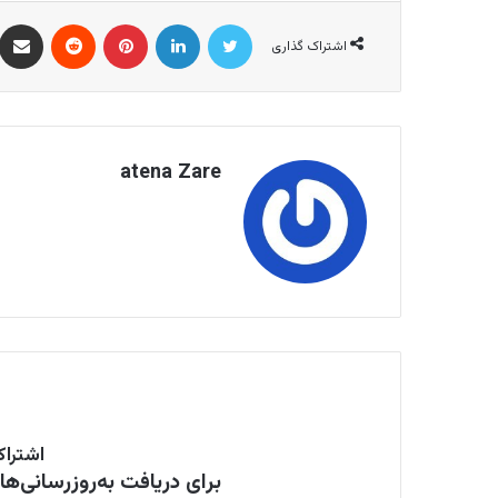
توییتر
لینکدین
‫پین‌ترست
‫رددیت
اشتراک گذاری
atena Zare
اشتراک
برای دریافت به‌روزرسانی‌ه