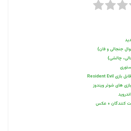
دید
کت کنندگان + عکس