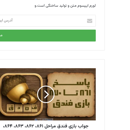
لورم ایپسوم متن و تولید ساختگی است.و
آ
د
ر
س
ا
ی
م
ی
ل
خ
و
د
ر
ا
و
ا
ر
د
جواب بازی فندق مراحل ۸۶۱، ۸۶۲، ۸۶۳، ۸۶۴،
ک