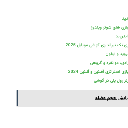
دید
فزایش حجم عضله