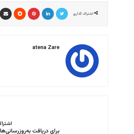
توییتر
لینکدین
‫پین‌ترست
‫رددیت
اشتراک گذاری
atena Zare
اشتراک
برای دریافت به‌روزرسانی‌ه