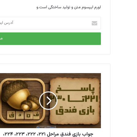
لورم ایپسوم متن و تولید ساختگی است.و
آ
د
ر
س
ا
ی
م
ی
ل
خ
و
د
ر
ا
و
ا
ر
د
جواب بازی فندق مراحل ۲۲۱، ۲۲۲، ۲۲۳، ۲۲۴،
ک