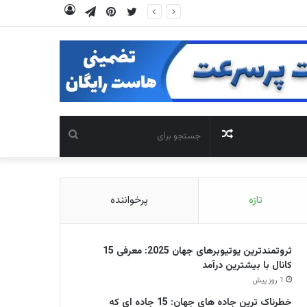
توییتر
‫پین‌ترست
تلگرام
ورود
نوشته
جستجو
تصادفی
برای
تازه
پرخواننده
ثروتمندترین یوتیوبرهای جهان 2025: معرفی 15
کانال با بیشترین درآمد
1 روز پیش
خطرناک ترین جاده های جهان: 15 جاده ای که