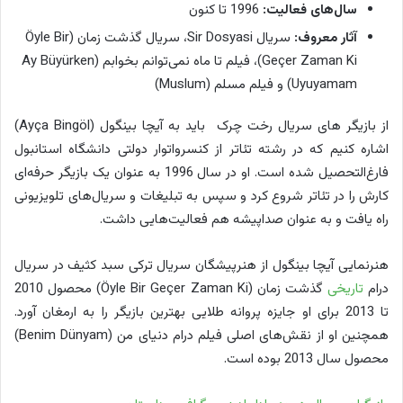
سال‌های فعالیت:
1996 تا کنون
آثار معروف:
سریال Sir Dosyasi، سریال گذشت زمان (Öyle Bir
Geçer Zaman Ki)، فیلم تا ماه نمی‌توانم بخوابم (Ay Büyürken
Uyuyamam) و فیلم مسلم (Muslum)
از بازیگر های سریال رخت چرک باید به آیچا بینگول (Ayça Bingöl)
اشاره کنیم که در رشته تئاتر از کنسرواتوار دولتی دانشگاه استانبول
فارغ‌التحصیل شده است. او در سال 1996 به عنوان یک بازیگر حرفه‌ای
کارش را در تئاتر شروع کرد و سپس به تبلیغات و سریال‌های تلویزیونی
راه یافت و به عنوان صداپیشه هم فعالیت‌هایی داشت.
هنرنمایی آیچا بینگول از هنرپیشگان سریال ترکی سبد کثیف در سریال
درام
تاریخی
گذشت زمان (Öyle Bir Geçer Zaman Ki) محصول 2010
تا 2013 برای او جایزه پروانه طلایی بهترین بازیگر را به ارمغان آورد.
همچنین او از نقش‌های اصلی فیلم درام دنیای من (Benim Dünyam)
محصول سال 2013 بوده است.