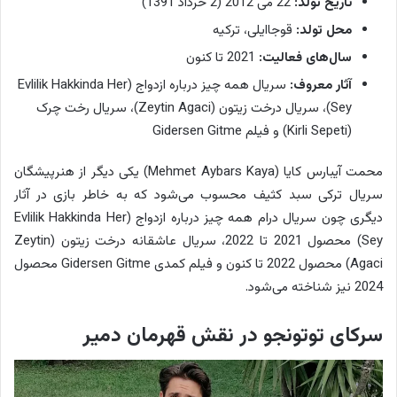
تاریخ تولد:
22 می 2012 (2 خرداد 1391)
محل تولد:
قوجاایلی، ترکیه
سال‌های فعالیت:
2021 تا کنون
آثار معروف:
سریال همه چیز درباره ازدواج (Evlilik Hakkinda Her
Sey)، سریال درخت زیتون (Zeytin Agaci)، سریال رخت چرک
(Kirli Sepeti) و فیلم Gidersen Gitme
محمت آیبارس کایا (Mehmet Aybars Kaya) یکی دیگر از هنرپیشگان
سریال ترکی سبد کثیف محسوب می‌شود که به خاطر بازی در آثار
دیگری چون سریال درام همه چیز درباره ازدواج (Evlilik Hakkinda Her
Sey) محصول 2021 تا 2022، سریال عاشقانه درخت زیتون (Zeytin
Agaci) محصول 2022 تا کنون و فیلم کمدی Gidersen Gitme محصول
2024 نیز شناخته می‌شود.
سرکای توتونجو در نقش قهرمان دمیر