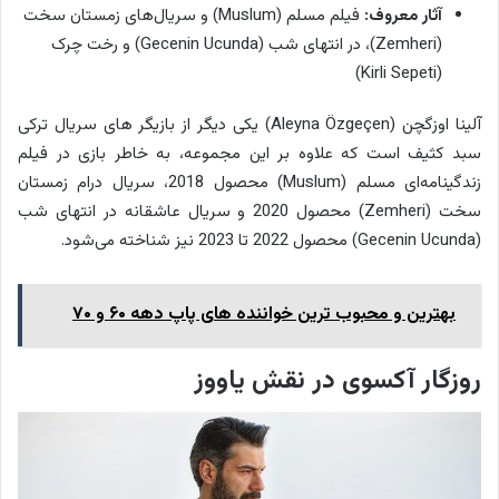
آثار معروف:
فیلم مسلم (Muslum) و سریال‌های زمستان سخت
(Zemheri)، در انتهای شب (Gecenin Ucunda) و رخت چرک
(Kirli Sepeti)
آلینا اوزگچن (Aleyna Özgeçen) یکی دیگر از بازیگر های سریال ترکی
سبد کثیف است که علاوه بر این مجموعه، به خاطر بازی در فیلم
زندگینامه‌ای مسلم (Muslum) محصول 2018، سریال درام زمستان
سخت (Zemheri) محصول 2020 و سریال عاشقانه در انتهای شب
(Gecenin Ucunda) محصول 2022 تا 2023 نیز شناخته می‌شود.
بهترین و محبوب ترین خواننده های پاپ دهه ۶۰ و ۷۰
روزگار آکسوی در نقش یاووز