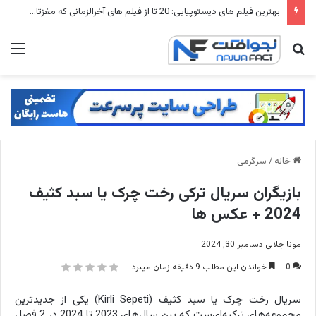
شهرهای متروکه جهان: ۱۵ شهر ارواح که زمانی میلیون ها نفر در آنها زندگی می کردند
جستجو
منو
برای
خانه
/
سرگرمی
بازیگران سریال ترکی رخت چرک یا سبد کثیف
2024 + عکس ها
مونا جلالی
دسامبر 30, 2024
0
خواندن این مطلب 9 دقیقه زمان میبرد
سریال رخت چرک یا سبد کثیف (Kirli Sepeti) یکی از جدیدترین
مجموعه‌های ترکیه‌ای‌ست که بین سال‌های 2023 تا 2024 در 2 فصل