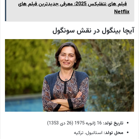
فیلم های نتفلیکس 2025: معرفی جدیدترین فیلم های
Netflix
آیچا بینگول در نقش سونگول
تاریخ تولد:
16 ژانویه 1975 (26 دی 1353)
محل تولد:
استانبول، ترکیه