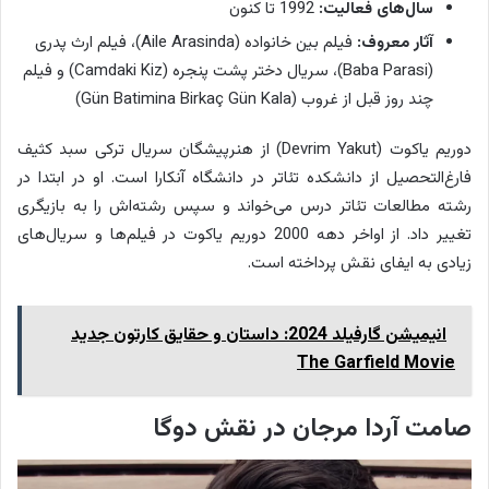
سال‌های فعالیت:
1992 تا کنون
آثار معروف:
فیلم بین خانواده (Aile Arasinda)، فیلم ارث پدری
(Baba Parasi)، سریال دختر پشت پنجره (Camdaki Kiz) و فیلم
چند روز قبل از غروب (Gün Batimina Birkaç Gün Kala)
دوریم یاکوت (Devrim Yakut) از هنرپیشگان سریال ترکی سبد کثیف
فارغ‌التحصیل از دانشکده تئاتر در دانشگاه آنکارا است. او در ابتدا در
رشته مطالعات تئاتر درس می‌خواند و سپس رشته‌اش را به بازیگری
تغییر داد. از اواخر دهه 2000 دوریم یاکوت در فیلم‌ها و سریال‌های
زیادی به ایفای نقش پرداخته است.
انیمیشن گارفیلد 2024: داستان و حقایق کارتون جدید
The Garfield Movie
صامت آردا مرجان در نقش دوگا