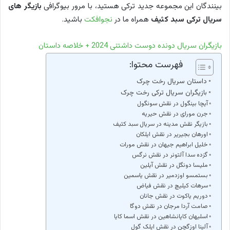
بینندگان این مجموعه جدید ترکی هستید، با مرور بیوگرافی
بازیگر های
سریال ترکی سبد کثیف
همراه ما در
نجوافکت
باشید.
بازیگران سریال دونده دوست داشتنی 2024 + خلاصه داستان
فهرست محتوا:
داستان سریال رخت چرک
بازیگران سریال ترکی رخت چرک
آیچا بینگول در نقش سونگول
جرن مورای در نقش حیریه
بازیگر نقش مدینه در سریال سبد کثیف
اورهان بجیریر در نقش ایلکان
خلیل ابراهیم جیهان در نقش مورات
گزده سدا آلتونر در نقش نرگس
ملیسا دونگل در نقش آیلین
بستمسو اوزدمیر در نقش یاسمین
سرهات کیلیچ در نقش فیاض
دوریم یاکوت در نقش جانان
صامت آردا مرجان در نقش دوگا
اسلیهان کاپانشاهین در نقش اسما کایا
آلینا اوزگچن در نقش ایلک گول