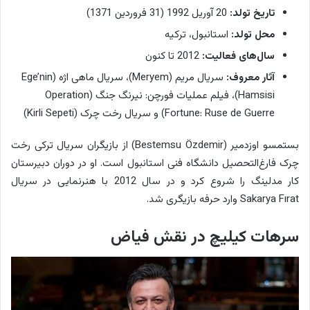
تاریخ تولد:
20 آوریل 1992 (31 فروردین 1371)
محل تولد:
استانبول، ترکیه
سال‌های فعالیت:
2012 تا کنون
آثار معروف:
سریال مریم (Meryem)، سریال ماهی اژه (Ege’nin
Hamsisi)، فیلم عملیات فورچن: نیرنگ جنگ (Operation
Fortune: Ruse de Guerre) و سریال رخت چرک (Kirli Sepeti)
بستمسو اوزدمیر (Bestemsu Özdemir) از بازیگران سریال ترکی رخت
چرک فارغ‌التحصیل دانشگاه فنی استانبول است. او در دوران دبیرستان
کار مدلینگ را شروع کرد و در سال 2012 با هنرنمایی در سریال
Sakarya Fırat وارد حرفه بازیگری شد.
سرهات کیلیچ در نقش فیاض