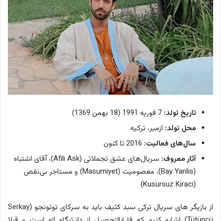
تاریخ تولد:
7 فوریه 1991 (18 بهمن 1369)
محل تولد:
ازمیر، ترکیه
سال‌های فعالیت:
2016 تا کنون
آثار معروف:
سریال‌های عشق تجملاتی (Afili Ask)، آقای اشتباه
(Bay Yanlis)، معصومیت (Masumiyet) و مستاجر بی‌نقص
(Kusursuz Kiraci)
از بازیگر های سریال ترکی سبد کثیف باید به سرکای توتونجو (Serkay
Tütüncü) اشاره کنیم که فارغ‌التحصیل از دانشگاه اژه است و قبلا