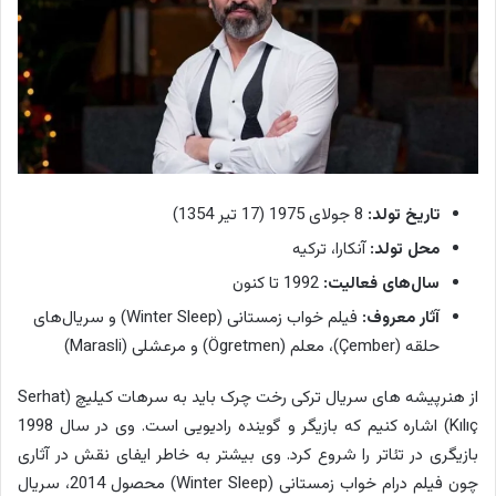
تاریخ تولد:
8 جولای 1975 (17 تیر 1354)
محل تولد:
آنکارا، ترکیه
سال‌های فعالیت:
1992 تا کنون
آثار معروف:
فیلم خواب زمستانی (Winter Sleep) و سریال‌های
حلقه (Çember)، معلم (Ögretmen) و مرعشلی (Marasli)
از هنرپیشه های سریال ترکی رخت چرک باید به سرهات کیلیچ (Serhat
Kılıç) اشاره کنیم که بازیگر و گوینده رادیویی است. وی در سال 1998
بازیگری در تئاتر را شروع کرد. وی بیشتر به خاطر ایفای نقش در آثاری
چون فیلم درام خواب زمستانی (Winter Sleep) محصول 2014، سریال