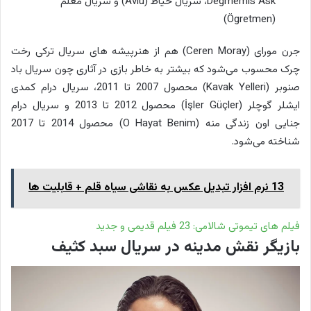
Degmemis Ask، سریال حیاط (Avlu) و سریال معلم
(Ögretmen)
جرن مورای (Ceren Moray) هم از هنرپیشه های سریال ترکی رخت
چرک محسوب می‌شود که بیشتر به خاطر بازی در آثاری چون سریال باد
صنوبر (Kavak Yelleri) محصول 2007 تا 2011، سریال درام کمدی
ایشلر گوچلر (İşler Güçler) محصول 2012 تا 2013 و سریال درام
جنایی اون زندگی منه (O Hayat Benim) محصول 2014 تا 2017
شناخته می‌شود.
13 نرم افزار تبدیل عکس به نقاشی سیاه قلم + قابلیت ها
فیلم های تیموتی شالامی: 23 فیلم قدیمی و جدید
بازیگر نقش مدینه در سریال سبد کثیف