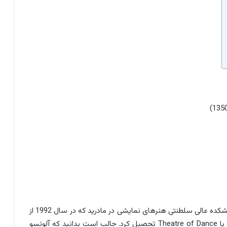
پدرو آلونسو در شهر بیگو در اسپانیا به دنیا آمد. او در دانشکده عالی سلطنتی هنرهای نمایشی در مادرید که در سال 1992 از
آنجا فارغ‌التحصیل شد و دانشکده Teatro de la Danza یا Theatre of Dance تحصیل کرد. جالب است بدانید که آلونسو