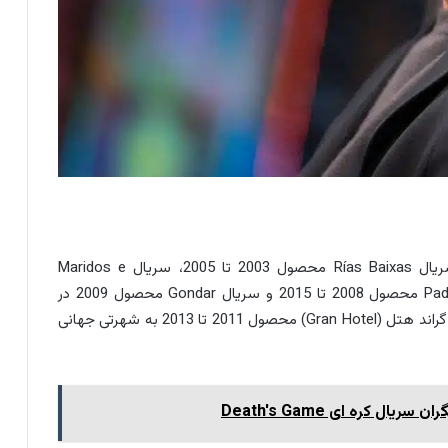
پدرو آلنسو به خاطر هنرنمایی‌هایش در آثاری چون سریال Rías Baixas محصول 2003 تا 2005، سریال Maridos e
mulleres محصول 2006 تا 2008، سریال Padre Casares محصول 2008 تا 2015 و سریال Gondar محصول 2009 در
گراند هتل (Gran Hotel) محصول 2011 تا 2013 به شهرتی جهانی