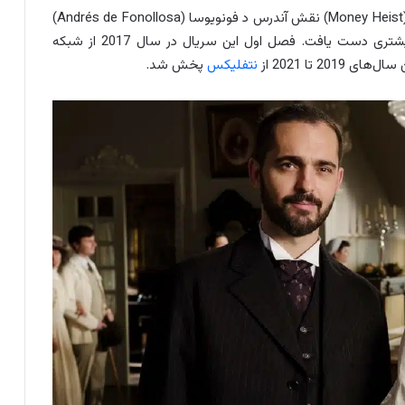
آلونسو در سریال درام جنایی خانه کاغذی یا سرقت پول (Money Heist) نقش آندرس د فونویوسا (Andrés de Fonollosa)
یا برلین را ایفا کرد و در سرتاسر جهان به محبوبیت بیشتری دست یافت. فصل اول این سریال در سال 2017 از شبکه
نتفلیکس
پخش شد.