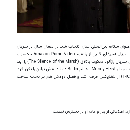
GQ به عنوان ستاره بین‌المللی سال انتخاب شد. در همان سال در سریال
مکزیکی Diablo Guardián نیز نقش‌آفرینی کرد که اولین سریال آمریکای لاتین از پلتفرم Amazon Prime Video محسوب
می‌شود. همچنین پدرو آلونسو در سال 2019 نقش اصلی سریال رازآلود سکوت باتلاق (The Silence of the Marsh) را ایفا
کرد که از نتفلیکس عرضه شد. این هنرپیشه در اسپین آف سریال Money Heist، به نام Berlin دوباره نقش برلین را تکرار کرد.
فصل اول این سریال در تاریخ 29 دسامبر 2023 (8 دی 1402) از نتفلیکس عرضه شد و فصل دومش هم در دست ساخت