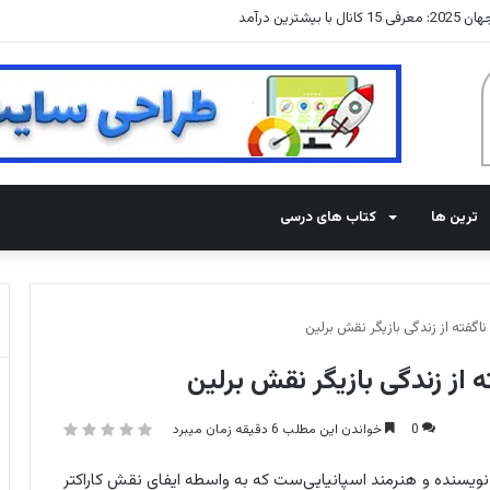
شترین درآمد
ترین ها
کتاب های درسی
ناگفته از زندگی بازیگر نقش برلین
 از زندگی بازیگر نقش برلین
0
خواندن این مطلب 6 دقیقه زمان میبرد
آلنسو (Pedro González Alonso) بازیگر، نویسنده و هنرمند اسپانیایی‌ست که به واسطه ایفای نقش کاراکتر