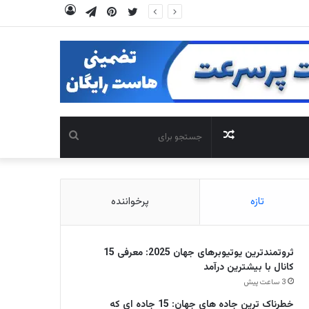
توییتر
‫پین‌ترست
تلگرام
ورود
نوشته
جستجو
تصادفی
برای
تازه
پرخواننده
ثروتمندترین یوتیوبرهای جهان 2025: معرفی 15
کانال با بیشترین درآمد
3 ساعت پیش
خطرناک ترین جاده های جهان: 15 جاده ای که