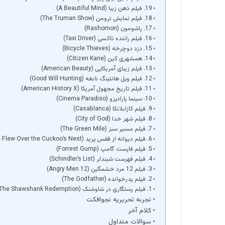
19. فیلم ذهن زیبا (A Beautiful Mind)
18. فیلم نمایش ترومن (The Truman Show)
17. راشومون (Rashomon)
16. فیلم راننده تاکسی (Taxi Driver)
15. دزد دوچرخه (Bicycle Thieves)
14. همشهری کین (Citizen Kane)
13. فیلم زیبای آمریکایی (American Beauty)
12. فیلم ویل هانتینگ نابغه (Good Will Hunting)
11. فیلم تاریخ مجهول آمریکا (American History X)
10. سینما پارادیزو (Cinema Paradiso)
9. فیلم کازابلانکا (Casablanca)
8. فیلم شهر خدا (City of God)
7. فیلم مسیر سبز (The Green Mile)
6. فیلم دیوانه از قفس پرید (One Flew Over the Cuckoo’s Nest)
5. فیلم فارست گامپ (Forrest Gump)
4. فیلم فهرست شیندلر (Schindler’s List)
3. فیلم 12 مرد خشمگین (12 Angry Men)
2. فیلم پدرخوانده (The Godfather)
1. فیلم رستگاری در شاوشنک (The Shawshank Redemption)
تجربه تحریریه نجوافکت
کلام آخر
سوالات متداول