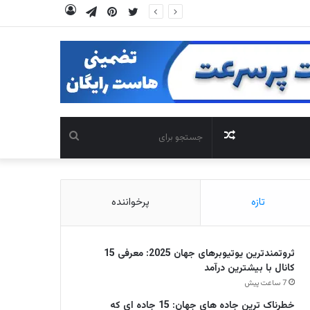
توییتر
‫پین‌ترست
تلگرام
ورود
نوشته
جستجو
تصادفی
برای
تازه
پرخواننده
ثروتمندترین یوتیوبرهای جهان 2025: معرفی 15
کانال با بیشترین درآمد
7 ساعت پیش
خطرناک ترین جاده های جهان: 15 جاده ای که