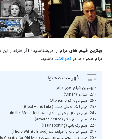
بهترین فیلم های درام
را می‌شناسید؟ اگر طرفدار این
درام
همراه ما در
نجوافکت
باشید.
فهرست محتوا:
بهترین فیلم های درام
27. میناری (Minari)
26. فیلم تاوان (Atonement)
25. فیلم لوک خوش دست (Cool Hand Luke)
24. فیلم در حال و هوای عشق (In the Mood for Love)
23. فیلم عشق سگی (Amores perros)
22. فیلم رگ یابی (Trainspotting)
21. فیلم خون به پا خواهد شد (There Will Be Blood)
20. فیلم جایی برای پیرمردها نیست (No Country for Old Men)