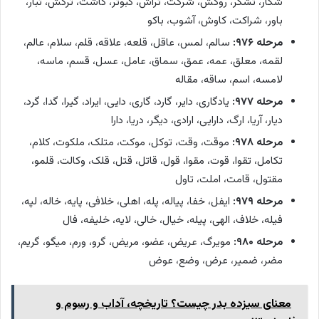
شکار، تشکر، روکش، شرکت، تراش، کبوتر، کاشت، ترکش، تبار،
باور، شراکت، کاوش، آشوب، باکو
مرحله ۹۷۶:
سالم، لمس، عاقل، قلعه، علاقه، قلم، سلام، عالم،
لقمه، معلق، عمه، عمق، سماق، عامل، عسل، قسم، ماسه،
لامسه، اسم، ساقه، مقاله
مرحله ۹۷۷:
یادگاری، دایر، گارد، گاری، دایی، ایراد، گیرا، گدا، گرد،
دیار، آریا، ارگ، دارایی، ارادی، دیگر، دریا، دارا
مرحله ۹۷۸:
موقت، وقت، توکل، موکت، متلک، ملکوت، کلام،
تکامل، تقوا، قوت، مقوا، قول، قاتل، قتل، قلک، وکالت، قلمو،
مقتول، قامت، املت، تاول
مرحله ۹۷۹:
ایفل، خفا، پیاله، پله، اهلی، خلافی، پایه، خاله، لپه،
فیله، خلاف، الهی، پیله، خیال، خالی، لایه، خلیفه، فال
مرحله ۹۸۰:
مویرگ، عریض، عضو، مریض، گرو، ورم، میگو، گریم،
مضر، ضمیر، عرض، وضع، عوض
معنای سیزده بدر چیست؟ تاریخچه، آداب و رسوم و