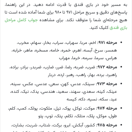
به مسیر خود در بازی فندق با قدرت ادامه دهید. در این راهنما،
پاسخ‌های دقیق و سریع مراحل ۹۷۱ تا ۹۸۰ برای شما آماده شده است تا
هیچ مرحله‌ای شما را متوقف نکند. برای مشاهده
جواب کامل مراحل
بازی فندق
کلیک کنید.
مرحله ۹۷۱:
اخم، مربا، سهراب، سراب، بخار، سهام، مخرب،
همسر، سرخ، آبسه، اهرم، خمره، خامه، مسخره، ماهر، خرابه،
هراس، سرما، سرمه، خرما، مهراب
مرحله ۹۷۲:
ضرب، ضربه، رضا، ضرر، ضارب، ضربدر، برادر، براده،
راهبرد، برده، بهار، راهب، رهبر، ارده، دربار
مرحله ۹۷۳:
سینک، عدس، کهن، سعی، عدسی، عکس، سینه،
عینک، کینه، سعدی، سهند، سعید، هندسی، یدک، نیک، کنده،
عید، سکه، نسیه، دکه، کیسه
مرحله ۹۷۴:
موکت، توکل، پوک، تپل، ملکوت، پولک، کمپ، کلم،
طول، موکل، پلک، متلک، تکلم، پتک، توپ، پتو
مرحله ۹۷۵:
کشور، آبکش، ابرو، برکت، شتاب، شربت، بشارت،