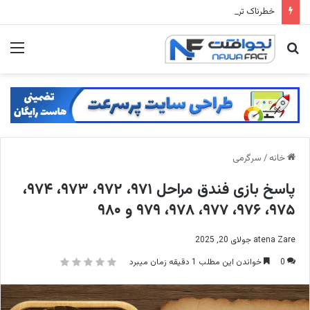
خطرناک ترین جاده های جهان: 15 جاده ای که رانندگی در آنها جنون محض است
جستجو
منو
برای
خانه
/
سرگرمی
پاسخ بازی فندق مراحل ۹۷۱، ۹۷۲، ۹۷۳، ۹۷۴،
۹۷۵، ۹۷۶، ۹۷۷، ۹۷۸، ۹۷۹ و ۹۸۰
atena Zare
جولای 20, 2025
0
خواندن این مطلب 1 دقیقه زمان میبرد