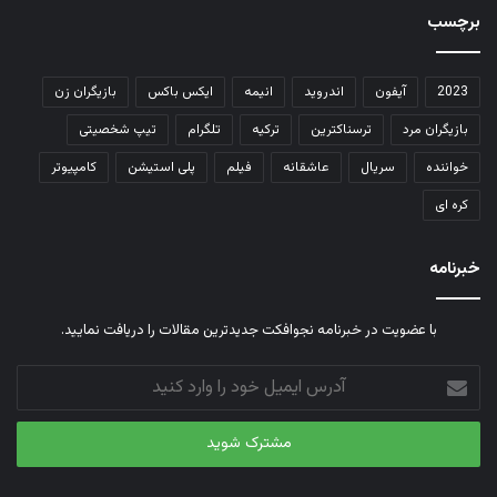
برچسب
2023
آیفون
اندروید
انیمه
ایکس باکس
بازیگران زن
بازیگران مرد
ترسناکترین
ترکیه
تلگرام
تیپ شخصیتی
خواننده
سریال
عاشقانه
فیلم
پلی استیشن
کامپیوتر
کره ای
خبرنامه
با عضویت در خبرنامه نجوافکت جدیدترین مقالات را دریافت نمایید.
آدرس
ایمیل
خود
را
وارد
کنید