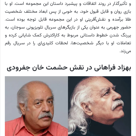
ش
و تأثیرگذار در روند اتفاقات و پیشبرد داستان این مجموعه است. او با
ه
بازی روان و قابل قبول خود، به خوبی از پس ابعاد مختلف شخصیت
ی
طلا برآمده و نقش‌آفرینی او در این مجموعه قابل توجه بوده است.
ن
حضور جهرمی به عنوان یکی از بازیگرهای سریال تلویزیونی سوجان، به
،
پررنگ شدن خطوط داستانی مربوط به کاراکترش کمک شایانی کرده و
ه
تعاملات او با دیگر شخصیت‌ها، لحظات کلیدی‌ای را در سریال رقم
م
می‌زند.
س
بهزاد فراهانی در نقش حشمت خان جفرودی
ر
خ
س
ر
و
و
د
خ
ت