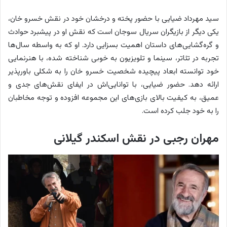
ی
م
سید مهرداد ضیایی با حضور پخته و درخشان خود در نقش خسرو خان،
س
یکی دیگر از بازیگران سریال سوجان است که نقش او در پیشبرد حوادث
ی
و گره‌گشایی‌های داستان اهمیت بسزایی دارد. او که به واسطه سال‌ها
ر
تجربه در تئاتر، سینما و تلویزیون به خوبی شناخته شده، با هنرنمایی
ه
خود توانسته ابعاد پیچیده شخصیت خسرو خان را به شکلی باورپذیر
ن
ارائه دهد. حضور ضیایی، با توانایی‌اش در ایفای نقش‌های جدی و
ر
عمیق، به کیفیت بالای بازی‌های این مجموعه افزوده و توجه مخاطبان
ی
را به خود جلب کرده است.
خ
و
مهران رجبی در نقش اسکندر گیلانی
د
ر
ا
د
ر
س
ی