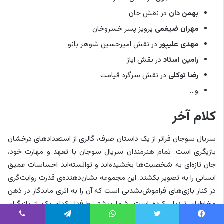
ی
بهمن دان
در نقش خان
ل
مهران ضیغمی
پرویز پسر خسروخان
م
مهدی علیپور
در نقش امیرحسین شوهر بانو
ش
د
رامین استاد
در نقش ایاز
ر
رضا توکلی
در نقش سرگرد قیامت
س
و…
ا
ل
کلام آخر
۱
۳
سریال سوجان فراتر از یک داستان صرف، گالری از استعدادهای درخشان
۷
بازیگری است. تمام هنرمندان سریال سوجان با تعهد و مهارت خود،
۸
جان تازه‌ای به شخصیت‌ها بخشیده‌اند و توانسته‌اند احساسات عمیق
و
انسانی را به تصویر بکشند. این مجموعه نشان‌دهنده‌ی قدرت روایت‌گری
ا
در کنار بازی‌های فراموش‌نشدنی است که آن را به اثری ماندگار در ذهن
ر
مخاطبان تبدیل کرده است. شما بیشتر طرفدار کدام یک از بازیگران
د
سریال سوجان هستید؟ در قسمت نظرات همراه ما باشید.