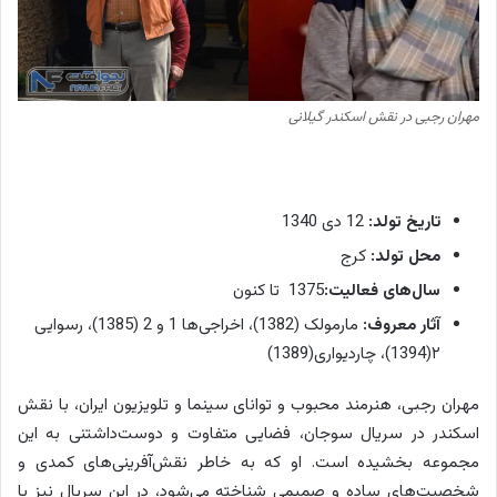
ن
م
ا
و
مهران رجبی در نقش اسکندر گیلانی
ت
ل
و
تاریخ تولد:
12 دی 1340
ی
محل تولد:
کرج
ز
ی
سال‌های فعالیت:
1375 تا کنون
و
آثار معروف:
مارمولک (1382)، اخراجی‌ها 1 و 2 (1385)، رسوایی
ن
۲(1394)، چاردیواری(1389)
آ
غ
مهران رجبی، هنرمند محبوب و توانای سینما و تلویزیون ایران، با نقش
ا
اسکندر در سریال سوجان، فضایی متفاوت و دوست‌داشتنی به این
ز
مجموعه بخشیده است. او که به خاطر نقش‌آفرینی‌های کمدی و
ک
شخصیت‌های ساده و صمیمی شناخته می‌شود، در این سریال نیز با