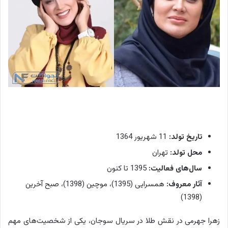
ت
ک
ه
د
ر
ا
ی
ن
م
ج
تاریخ تولد:
11 شهریور 1364
م
محل تولد:
تهران
و
ع
سال‌های فعالیت:
1395 تا کنون
ه
آثار معروف:
همسرایی (1395)، موچین (1398)، صبح آخرین
ن
(1398)
ق
ش
زهرا جهرمی در نقش طلا در سریال سوجان، یکی از شخصیت‌های مهم