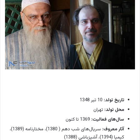
و
ا
ز
ه
م
ا
ن
س
ا
ل‌
ه
ا
تاریخ تولد:
10 تیر 1348
ی
ج
محل تولد:
تهران
و
سال‌های فعالیت:
1369 تا کنون
ا
آثار معروف:
سریال‌های شب دهم ( 1380)، مختارنامه (1389)،
ن
کیمیا (1394)، آشپزباشی (1388)