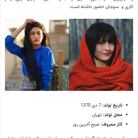
کاری و سوجان حضور داشته است.
پ
ر
ی
س
ا
د
و
س
ت
تاریخ تولد:
7 دی 1370
ی
محل تولد:
تهران
د
آثار معروف:
صبح آخرین روز
ر