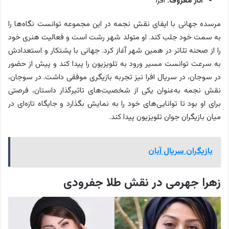
آثار معروف:
افرا
م
ن
مرسده جهانی با ایفای نقش نجمه در این مجموعه توانست نگاه‌ها را
د
به سمت خود جلب کند. او متولد شهر رشت است و فعالیت هنری خود
ا
را از صحنه تئاتر در همین شهر آغاز کرد. جهانی با پشتکار و استعدادش
ن
به سرعت توانست مسیر ورود به تلویزیون را پیدا کند و پیش از حضور
س
در سوجان، در سریال افرا نیز تجربه بازیگری موفقی داشت. در سوجان،
ر
نقش نجمه به‌عنوان یکی از شخصیت‌های تاثیرگذار داستان، فرصتی
ی
برای او بود تا توانایی‌های خود را به نمایش بگذارد و جایگاه تازه‌ای در
ا
میان بازیگران جوان تلویزیون پیدا کند.
ل
س
بازیگران سریال آبان
و
ج
زهرا جهرمی در نقش طلا جفرودی
ا
ن
ا
س