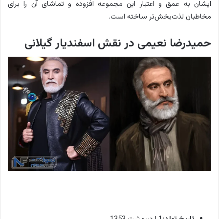
ایشان به عمق و اعتبار این مجموعه افزوده و تماشای آن را برای
د
مخاطبان لذت‌بخش‌تر ساخته است.
ا
ر
حمیدرضا نعیمی در نقش اسفندیار گیلانی
د
.
ا
و
م
ت
و
ل
د
۹
ف
ر
و
ر