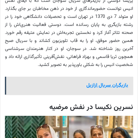
پریسا دوستی از بازیگرهای سریال سوجان است که با ایفای نقش
ن
انیس توانست حضورماندگاری از خود در ذهن مخاطبان بر جای بگذارد.
ق
او متولد 7 دی 1370 در تهران است و تحصیلات دانشگاهی خود را در
ش
رشته بازیگری به پایان رسانده است. دوستی فعالیت هنری‌اش را از
ا
صحنه تئاتر آغاز کرد و نخستین تجربه‌اش در نمایش عتیقه رقم خورد.
همین حضور موفق، او را به قاب تلویزیون کشاند و با سریال صبح
ن
آخرین روز شناخته شد. در سوجان، او در کنار هنرمندان سرشناسی
ی
همچون ثریا قاسمی و بهزاد فراهانی، نقش‌آفرینی تأثیرگذاری ارائه داد و
س
شخصیت انیس را به شکلی باورپذیر به تصویر کشید.
بازیگران سریال ازازیل
نسرین نکیسا در نفش مرضیه