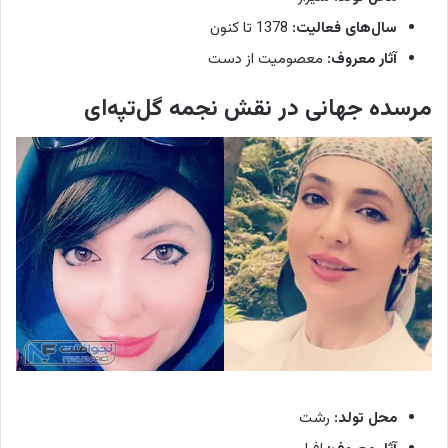
سال‌های فعالیت:
1378 تا کنون
آثار معروف:
معصومیت از دست
مرسده جهانی در نقش نجمه گل‌تپه‌ای
س
ا
غ
ر
ع
ز
ی
ز
ی
ا
ز
ه
ن
محل تولد:
رشت
ر