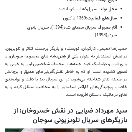
تاریخ تولد:
1 اردیبهشت 1353
د
محل تولد:
سرپل‌ذهاب، کرمانشاه
ی
سال‌های فعالیت:
1369 تا کنون
ن
آثار معروف:
سریال معمای شاه(1394)، سریال بانوی
۱
سردار(1398)
۳
۵
حمیدرضا نعیمی، کارگردان، نویسنده و بازیگر برجسته تئاتر و تلویزیون،
۶
در نقش اسفندیار به عنوان یکی از هنرپیشه ‌های مجموعه سوجان، با
د
بازی قوی و دراماتیک خود، جنبه‌های مختلف شخصیتی او را به خوبی به
ر
تصویر کشیده است. او که به خاطر نقش‌آفرینی‌های عمیق و پرچالش
ش
در صحنه تئاتر شناخته می‌شود، در این سریال نیز با دقت و توانمندی
ی
خاصی، پیچیدگی‌های کاراکتر اسفندیار را به مخاطب منتقل کرده و به
ر
غنای دراماتیک داستان افزوده است.
ا
ز
سید مهرداد ضیایی در نقش خسروخان: از
ا
بازیگرهای سریال تلویزیونی سوجان
س
ت