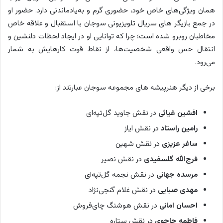
ر
همان ویژگی‌های خاص خود، حضوری گرم و به‌یادماندنی دارد. حضور او
د
در جمع بازیگر های سریال تلویزیونی سوجان با استقبال و علاقه خاص
.
مخاطبان روبرو شده است؛ چرا که توانایی او در ایجاد لحظات دلنشین و
ع
انتقال حس واقعی شخصیت‌ها، از نقاط قوت کارهایش به شمار
ز
می‌رود.
ی
ز
برخی از دیگر هنرپیشه ‌های مجموعه سوجان عبارتند از:
ی
ب
افشین غیاثی
در نقش جاوید گل‌تپه‌ای
ا
رامین راستاد
در نقش ایاز
ن
ساغر عزیزی
در نقش شهین
خ
فرج‌الله گلسفیدی
در نقش نصیر
س
مرسده جهانی
در نقش نجمه گل‌تپه‌ای
ت
مهدی صبایی
در نقش غلام گنجی‌نژاد
ی
ن
احسان امانی
در نقش هوشنگ چای‌فروش
ف
فاطمه حاجوی
در نقش ستاره