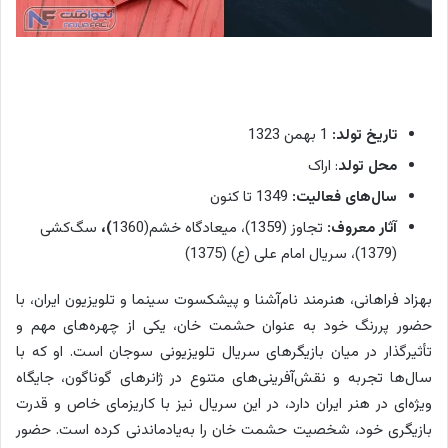
ر
س
ا
ل
ا
ر
تاریخ تولد:
1 بهمن 1323
خ
محل تولد
: اراک
ا
سال‌های فعالیت:
1349 تا کنون
ن
آثار معروف:
تجاوز (1359)، میعادگاه خشم(1360
)،
سگ‌کشی
،
(1379)، سریال امام علی (ع) (1375)
ر
ا
بهزاد فراهانی، هنرمند نام‌آشنا و پیشکسوت سینما و تلویزیون ایران، با
ب
حضور پررنگ خود به عنوان حشمت خان، یکی از چهره‌های مهم و
ر
تأثیرگذار در میان بازیگرهای سریال تلویزیونی سوجان است. او که با
ع
سال‌ها تجربه و نقش‌آفرینی‌های متنوع در ژانرهای گوناگون، جایگاه
ه
ویژه‌ای در هنر ایران دارد، در این سریال نیز با کاریزمای خاص و قدرت
د
بازیگری خود، شخصیت حشمت خان را به‌یادماندنی کرده است. حضور
ه