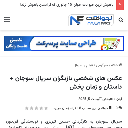
بهترین فیلم های دیستوپیایی: 20 تا از فیلم های آخرالزمانی که مغزتان را منفجر می کنند
جستجو
منو
برای
خانه
/
سرگرمی
/
فیلم و سریال
عکس های شخصی بازیگران سریال سوجان +
داستان و زمان پخش
آیان عطابخش
آگوست 5, 2025
0
خواندن این مطلب 8 دقیقه زمان میبرد
سریال سوجان به کارگردانی حسین تبریزی و نویسندگی فریدون
حسن‌پور، محصول سال 1403 است. این مجموعه تلویزیونی