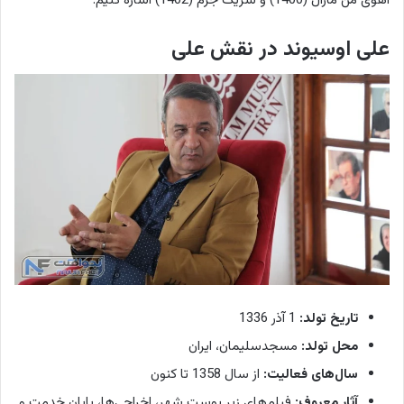
آهوی من مارال (1400) و شریک جرم (1402) اشاره کنیم.
علی اوسیوند در نقش علی
تاریخ تولد:
1 آذر 1336
محل تولد:
مسجدسلیمان، ایران
سال‌های فعالیت:
از سال 1358 تا کنون
آثار معروف:
فیلم‌های زیر پوست شهر، اخراجی‌ها، پایان خدمت و