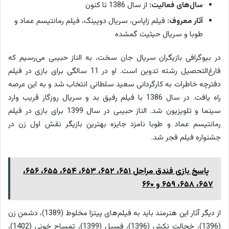
سال‌های فعالیت:
از سال 1386 تا کنون
آثار معروف:
فیلم زاپاس، سریال دوپینگ، فیلم رمانتیسم عماد و
طوبا و سریال حیثیت گمشده
در بیوگرافی بازیگران سریال جان سخت، به الناز حبیبی می‌رسیم که
فارغ‌التحصیل رشته تدوین است. او در 11 سالگی برای بازی در فیلم
دفترچه خاطرات به کارگردانی سعید سلطانی انتخاب شد و به این عرصه
راه یافت. در سال 1386 با فیلم رفیق بد و سریال روزگار قریب وارد
سینما و تلویزیون شد. الناز حبیبی در سال 1399 برای بازی در فیلم
رمانتیسم عماد و طوبا نامزد جایزه بهترین بازیگر نقش اول زن در
جشنواره فیلم فجر شد.
پاسخ بازی فندق مراحل ۶۵۱، ۶۵۲، ۶۵۳، ۶۵۴، ۶۵۵، ۶۵۶،
۶۵۷، ۶۵۸، ۶۵۹ و ۶۶۰
از دیگر آثار این هنرمند باید به فیلم‌های پیتزا مخلوط (1389)، دشمن زن
(1396)، خجالت نکش (1396)، فسیل (1399)، تمساح خونی (1402)،