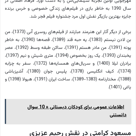
مهرجویی اولین تجربه سینمایی‌اش را به دست آورد. فرهاد اصلانی در
سال 1390 به خاطر بازی در فیلم‌های زندگی خصوصی و خرس برنده
جایزه بهترین بازیگر نفش اول مرد جشنواره فیلم فجر شد.
برخی از دیگر آثار این هنرمند عبارتند از فیلم‌های روسری آبی (1373)، من
بن لادن نیستم (1383)، یه حبه قند (1389)، قصه‌ها (1390)، به خاطر
پونه (1391)، من مادر هستم (1391)، ساکن طبقه وسط (1392)، عصر
یخبندان (1393)، یک روز بخصوص (1394)، متری شیش و نیم (1397)،
برادران لیلا (1400) و سریال‌های همسایه‌ها (1372)، سفر به چزابه
(1374)، کیف انگلیسی (1378)، پلیس جوان (1380)، آشپزباشی
(1388)، مختارنامه (1383-1389)، ساخت ایران (1391)، هیولا (1398) و
یاغی (1401).
اطلاعات عمومی برای کودکان دبستانی + 10 سوال
دانستنی
مسعود کرامتی در نقش رحیم عزیزی