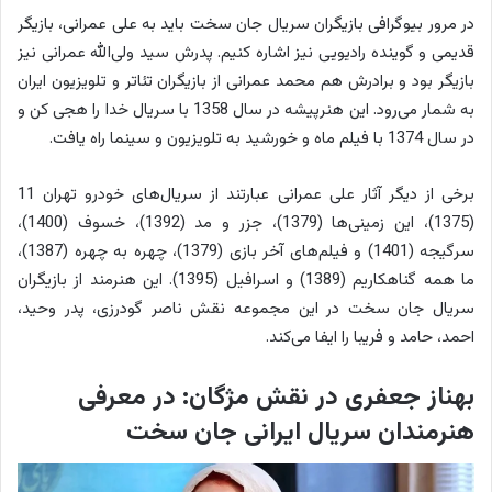
در مرور بیوگرافی بازیگران سریال جان سخت باید به علی عمرانی، بازیگر
قدیمی و گوینده رادیویی نیز اشاره کنیم. پدرش سید ولی‌الله عمرانی نیز
بازیگر بود و برادرش هم محمد عمرانی از بازیگران تئاتر و تلویزیون ایران
به شمار می‌رود. این هنرپیشه در سال 1358 با سریال خدا را هجی کن و
در سال 1374 با فیلم ماه و خورشید به تلویزیون و سینما راه یافت.
برخی از دیگر آثار علی عمرانی عبارتند از سریال‌های خودرو تهران 11
(1375)، این زمینی‌ها (1379)، جزر و مد (1392)، خسوف (1400)،
سرگیجه (1401) و فیلم‌های آخر بازی (1379)، چهره به چهره (1387)،
ما همه گناهکاریم (1389) و اسرافیل (1395). این هنرمند از بازیگران
سریال جان سخت در این مجموعه نقش ناصر گودرزی، پدر وحید،
احمد، حامد و فریبا را ایفا می‌کند.
بهناز جعفری در نقش مژگان: در معرفی
هنرمندان سریال ایرانی جان سخت