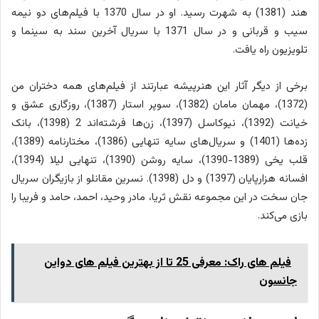
هند (1381) به شهرت رسید. او در سال 1370 با فیلم‌های دو نیمه
سیب و قربانی و در سال 1371 با سریال آخرین سند به سینما و
تلویزیون راه یافت.
برخی از دیگر آثار این هنرپیشه عبارتند از فیلم‌های همه دختران من
(1372)، مهمان مامان (1382)، سوپر استار (1387)، روزگاری عشق و
خیانت (1392)، نیوکاسل (1397)، زن‌ها فرشته‌اند 2 (1398)، بانک
زده‌ها (1401) و سریال‌های سایه تنهایی (1386)، مختارنامه (1389)،
قلب یخی (1389-1390)، سایه روشن (1390)، تنهایی لیلا (1394)،
افسانه هزارپایان (1397) و دل (1398). نسرین مقانلو از بازیگران سریال
جان سخت در این مجموعه نقش ثریا، مادر وحید، احمد، حامد و فریبا را
بازی می‌کند.
فیلم های راک: معرفی 25 تا از بهترین فیلم های دواین
جانسون