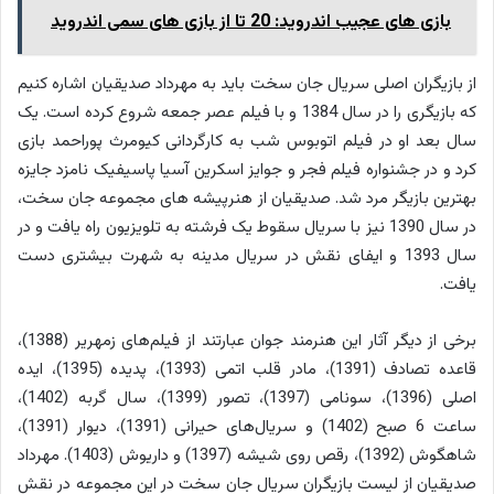
بازی های عجیب اندروید: 20 تا از بازی های سمی اندروید
از بازیگران اصلی سریال جان سخت باید به مهرداد صدیقیان اشاره کنیم
که بازیگری را در سال 1384 و با فیلم عصر جمعه شروع کرده است. یک
سال بعد او در فیلم اتوبوس شب به کارگردانی کیومرث پوراحمد بازی
کرد و در جشنواره فیلم فجر و جوایز اسکرین آسیا پاسیفیک نامزد جایزه
بهترین بازیگر مرد شد. صدیقیان از هنرپیشه های مجموعه جان سخت،
در سال 1390 نیز با سریال سقوط یک فرشته به تلویزیون راه یافت و در
سال 1393 و ایفای نقش در سریال مدینه به شهرت بیشتری دست
یافت.
برخی از دیگر آثار این هنرمند جوان عبارتند از فیلم‌های زمهریر (1388)،
قاعده تصادف (1391)، مادر قلب اتمی (1393)، پدیده (1395)، ایده
اصلی (1396)، سونامی (1397)، تصور (1399)، سال گربه (1402)،
ساعت 6 صبح (1402) و سریال‌های حیرانی (1391)، دیوار (1391)،
شاهگوش (1392)، رقص روی شیشه (1397) و داریوش (1403). مهرداد
صدیقیان از لیست بازیگران سریال جان سخت در این مجموعه در نقش