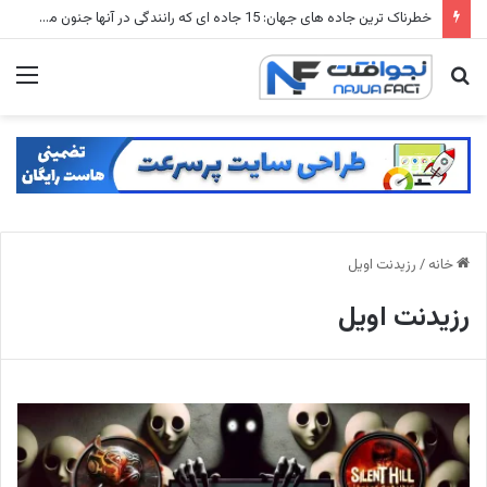
خطرناک ترین جاده های جهان: 15 جاده ای که رانندگی در آنها جنون محض است
جستجو
منو
برای
خانه
/
رزیدنت اویل
رزیدنت اویل