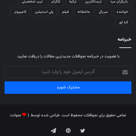
بازیگران مرد
ترسناکترین
ترکیه
تلگرام
تیپ شخصیتی
خواننده
سریال
عاشقانه
فیلم
پلی استیشن
کامپیوتر
کره ای
خبرنامه
با عضویت در خبرنامه نجوافکت جدیدترین مقالات را دریافت نمایید.
آدرس
ایمیل
خود
را
وارد
کنید
تمامی حقوق برای نجوافکت محفوظ است. طراحی شده توسط |
نجوانت
توییتر
‫پین‌ترست
تلگرام