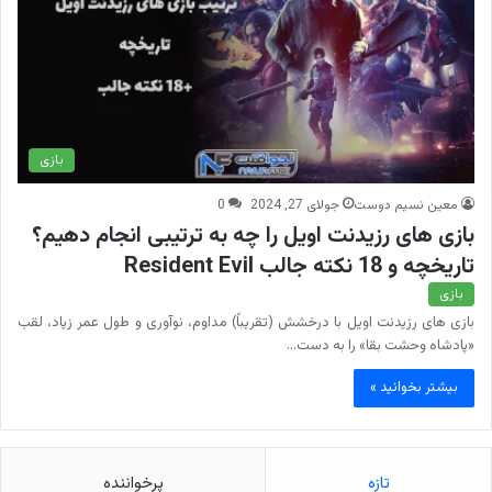
بازی
معین نسیم دوست
جولای 27, 2024
0
بازی های رزیدنت اویل را چه به ترتیبی انجام دهیم؟
تاریخچه و 18 نکته جالب Resident Evil
بازی
بازی های رزیدنت اویل با درخشش (تقریباً) مداوم، نوآوری و طول عمر زیاد، لقب
«پادشاه وحشت بقا» را به دست…
بیشتر بخوانید »
تازه
پرخواننده