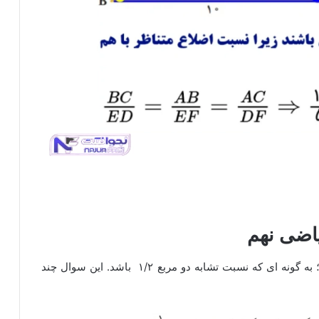
۱- با توجه به مربع صفحه بعد، مربع دیگری رسم کنید؛ به گونه ای که نسبت تشابه دو مربع ۱/۲ باشد. این سوال چند