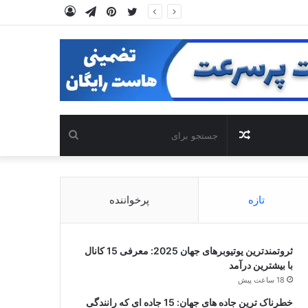
توییتر
‫پین‌ترست
تلگرام
ورود
نوشته
جستجو
تصادفی
برای
تازه
پرخواننده
ثروتمندترین یوتیوبرهای جهان 2025: معرفی 15 کانال
با بیشترین درآمد
18 ساعت پیش
خطرناک ترین جاده های جهان: 15 جاده ای که رانندگی