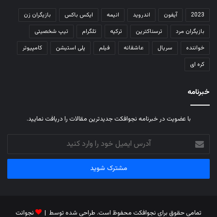
2023
آیفون
اندروید
انیمه
ایکس باکس
بازیگران زن
بازیگران مرد
ترسناکترین
ترکیه
تلگرام
تیپ شخصیتی
خواننده
سریال
عاشقانه
فیلم
پلی استیشن
کامپیوتر
کره ای
خبرنامه
با عضویت در خبرنامه نجوافکت جدیدترین مقالات را دریافت نمایید.
آدرس
ایمیل
خود
را
وارد
کنید
تمامی حقوق برای نجوافکت محفوظ است. طراحی شده توسط |
نجوانت