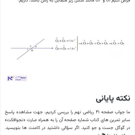
فرض کنیم O۱ و O۳ مانند شکل زیر متقابل به رأس باشد، داریم:
نکته پایانی
ما جواب صفحه ۴۱ ریاضی نهم را بررسی کردیم، جهت مشاهده پاسخ
سایر تمرین های کتاب شماره صفحه آن را به همراه عبارت «نجوافکت»
در گوگل جست و جو کنید. اگر سؤالی داشتید در کامنت ها بنویسید.