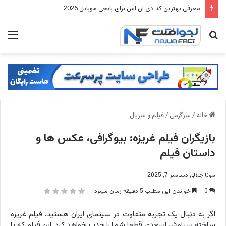
لیفت صورت بدون جراحی، با کانسیلر + بیوتی بلندر لیفت انجام بده
جستجو
منو
برای
خانه
/
سرگرمی
/
فیلم و سریال
بازیگران فیلم غریزه: بیوگرافی، عکس ها و
داستان فیلم
مونا جلالی
دسامبر 7, 2025
0
خواندن این مطلب 5 دقیقه زمان میبرد
اگر به دنبال یک تجربه متفاوت در سینمای ایران هستید، فیلم غریزه
ساخته سیاوش اسعدی قطعا شما را جذب خواهد کرد. این فیلم که با