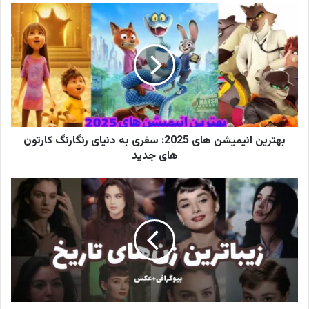
ی
ل
خ
و
د
ر
ا
و
ا
ر
بهترین انیمیشن های 2025: سفری به دنیای رنگارنگ کارتون
د
های جدید
ک
ن
ی
د