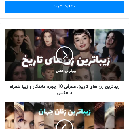
ر
س
ا
ی
م
ی
ل
خ
و
د
ر
ا
و
ا
ر
زیباترین زن های تاریخ: معرفی 10 چهره ماندگار و زیبا همراه
د
با عکس
ک
ن
ی
د