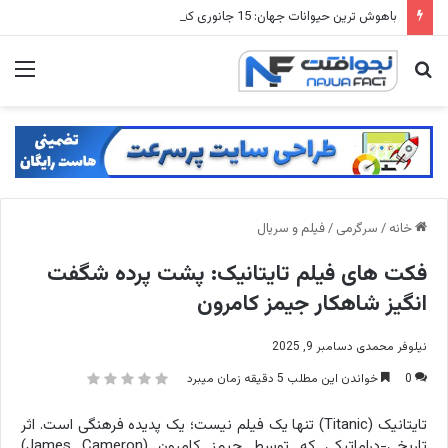
باهوش ترین حیوانات جهان: 15 جانوری که از انسان باهوش ترند!
جستجو
منو
برای
خانه
/
سرگرمی
/
فیلم و سریال
فکت های فیلم تایتانیک: پشت پرده شگفت
انگیز شاهکار جیمز کامرون
نیلوفر محمدی
دسامبر 9, 2025
0
خواندن این مطلب 5 دقیقه زمان میبرد
تایتانیک (Titanic) تنها یک فیلم نیست؛ یک پدیده فرهنگی است. اثر
تاریخی-دراماتیکی که توسط جیمز کامرون (James Cameron)