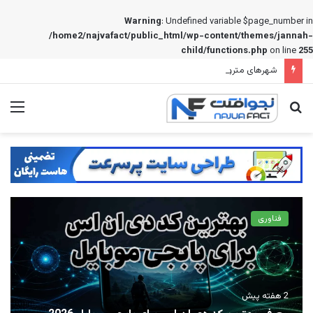
Warning
: Undefined variable $page_number in
/home2/najvafact/public_html/wp-content/themes/jannah-
child/functions.php
on line
255
شهرهای متروکه جهان: ۱۵ شهر ارواح که زمانی میلیون ها نفر در آنها زندگی می کردند
جستجو
منو
برای
فناوری
2 هفته پیش