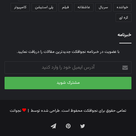
خواننده
سریال
عاشقانه
فیلم
پلی استیشن
کامپیوتر
کره ای
خبرنامه
با عضویت در خبرنامه نجوافکت جدیدترین مقالات را دریافت نمایید.
آدرس
ایمیل
خود
را
وارد
کنید
تمامی حقوق برای نجوافکت محفوظ است. طراحی شده توسط |
نجوانت
توییتر
‫پین‌ترست
تلگرام